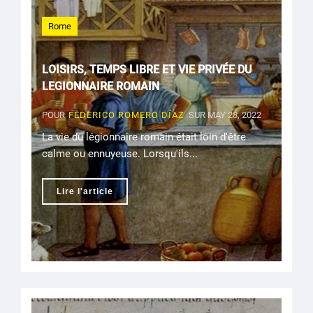
Rome
LOISIRS, TEMPS LIBRE ET VIE PRIVÉE DU
LEGIONNAIRE ROMAIN
POUR
FEDERICO ROMERO DÍAZ
SUR MAY 28, 2022
La vie du légionnaire romain était loin d'être
calme ou ennuyeuse. Lorsqu'ils...
Lire l'article