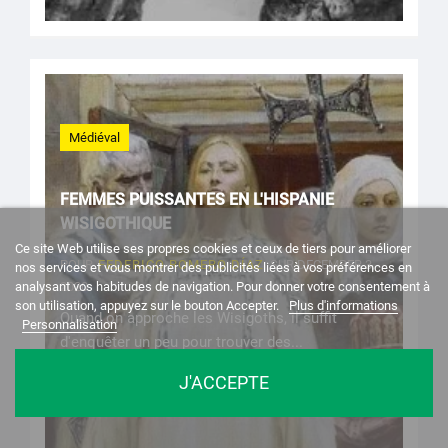
Médiéval
FEMMES PUISSANTES EN L'HISPANIE
WISIGOTHIQUE
Ce site Web utilise ses propres cookies et ceux de tiers pour améliorer
POUR
FEDERICO ROMERO DÍAZ
SUR DECEMBER 3,
nos services et vous montrer des publicités liées à vos préférences en
2020
analysant vos habitudes de navigation. Pour donner votre consentement à
son utilisation, appuyez sur le bouton Accepter.
Plus d'informations
Quand on approche les Wisigoths, il suffit
Personnalisation
d'enquêter un peu pour trouver des...
J'ACCEPTE
Lire l'article