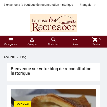

Bienvenue a la boutique de reconstitution historique
Français



more_horiz
shopping_cart
0
Catégories
Compte
Chercher
Liens
Panier
Accueuil
Blog
Bienvenue sur votre blog de reconstitution
historique
Médiéval