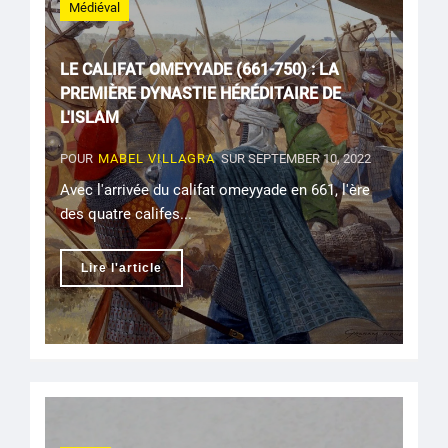
Médiéval
LE CALIFAT OMEYYADE (661-750) : LA
PREMIÈRE DYNASTIE HÉRÉDITAIRE DE
L'ISLAM
POUR
MABEL VILLAGRA
SUR SEPTEMBER 10, 2022
Avec l'arrivée du califat omeyyade en 661, l'ère
des quatre califes...
Lire l'article