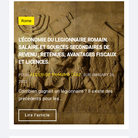
Rome
L'ÉCONOMIE DU LEGIONNAIRE ROMAIN.
SALAIRE ET SOURCES SECONDAIRES DE
REVENU ; RETENUES, AVANTAGES FISCAUX
ET LICENCES.
POUR
FEDERICO ROMERO DÍAZ
SUR JANUARY 26,
2022
Combien gagnait un légionnaire ? Il existe des
précédents pour les...
Lire l'article