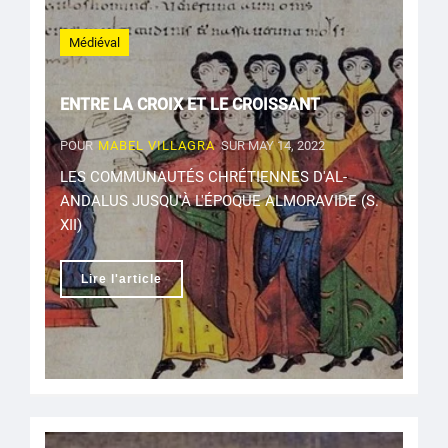
Médiéval
ENTRE LA CROIX ET LE CROISSANT
POUR
MABEL VILLAGRA
SUR MAY 14, 2022
LES COMMUNAUTÉS CHRÉTIENNES D'AL-
ANDALUS JUSQU'À L'ÉPOQUE ALMORAVIDE (S.
XII)
Lire l'article