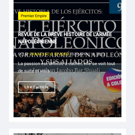
Premier Empire
REVUE DE LA BRÈVE HISTOIRE DE L'ARMÉE
NAPOLÉONIENNE
POUR
FRANCISCO RIVERO
SUR APRIL 14, 2022
La passion est difficile à cacher, elle se voit tout
de suite si vous...
Lire l'article