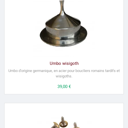
Umbo wisigoth
Umbo d'origine germanique, en acier pour boucliers romains tardifs et
wisigoths.
Prix
39,00 €