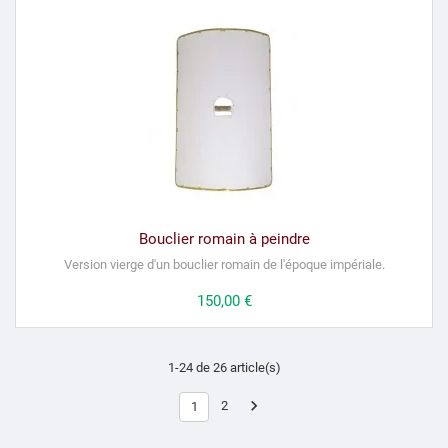
Bouclier romain à peindre
Version vierge d'un bouclier romain de l'époque impériale.
Prix
150,00 €
1-24 de 26 article(s)

2
1