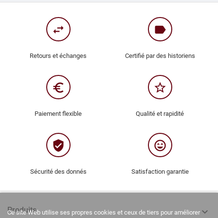
swap_horiz
label
Retours et échanges
Certifié par des historiens
euro_symbol
star_border
Paiement flexible
Qualité et rapidité
verified_user
sentiment_very_satisfied
Sécurité des donnés
Satisfaction garantie
Produits

Ce site Web utilise ses propres cookies et ceux de tiers pour améliorer