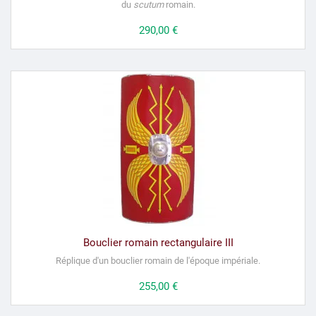
du
scutum
romain.
Prix
290,00 €
Bouclier romain rectangulaire III
Réplique d'un bouclier romain de l'époque impériale.
Prix
255,00 €