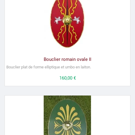
Bouclier romain ovale II
Bouclier plat de forme elliptique et umbo en laiton.
Prix
160,00 €