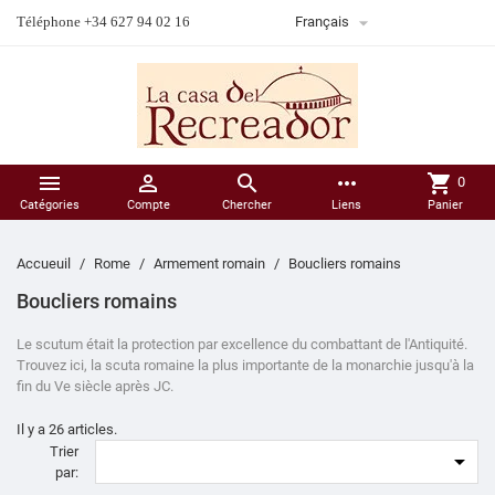

Téléphone +34 627 94 02 16
Français



more_horiz
shopping_cart
0
Catégories
Compte
Chercher
Liens
Panier
Accueuil
Rome
Armement romain
Boucliers romains
Boucliers romains
Le scutum était la protection par excellence du combattant de l'Antiquité.
Trouvez ici, la scuta romaine la plus importante de la monarchie jusqu'à la
fin du Ve siècle après JC.
Il y a 26 articles.
Trier

par: