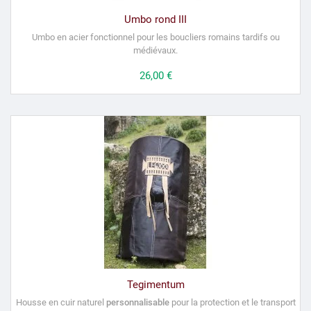
Umbo rond III
Umbo en acier fonctionnel pour les boucliers romains tardifs ou
médiévaux.
Prix
26,00 €
Tegimentum
Housse en cuir naturel
personnalisable
pour la protection et le transport