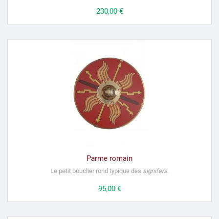
Prix
230,00 €
Parme romain
Le petit bouclier rond typique des
signifers
.
Prix
95,00 €