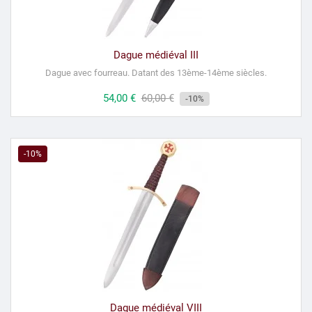
Dague médiéval III
Dague avec fourreau.
Datant des 13ème-14ème siècles.
Prix
54,00 €
Prix
60,00 €
-10%
habituel
-10%
Dague médiéval VIII