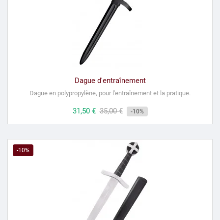
Dague d'entraînement
Dague en polypropylène, pour l'entraînement et la pratique.
Prix
31,50 €
Prix
35,00 €
-10%
habituel
-10%