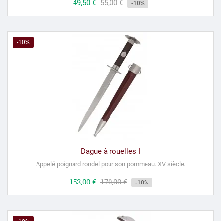
Prix
49,50 €
Prix
55,00 €
-10%
habituel
-10%
Dague à rouelles I
Appelé poignard rondel pour son pommeau.
XV siècle.
Prix
153,00 €
Prix
170,00 €
-10%
habituel