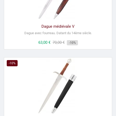
Dague médiévale V
Dague avec fourreau.
Datant du 14ème siècle.
Prix
63,00 €
Prix
70,00 €
-10%
habituel
-10%