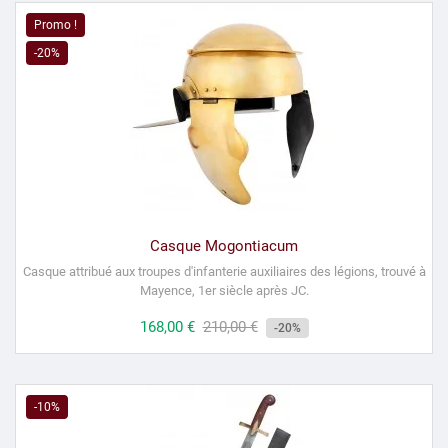
Promo !
-20%
Casque Mogontiacum
Casque attribué aux troupes d'infanterie auxiliaires des légions, trouvé à
Mayence, 1er siècle après JC.
Prix
168,00 €
Prix
210,00 €
-20%
habituel
-10%