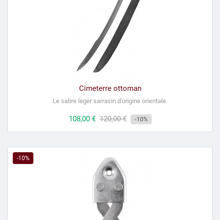
Cimeterre ottoman
Le sabre leger sarrasin d'origine orientale.
Prix
108,00 €
Prix
120,00 €
-10%
habituel
-10%