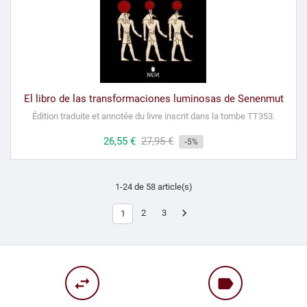
El libro de las transformaciones luminosas de Senenmut
Édition traduite et annotée du livre inscrit dans la tombe TT353.
Prix
26,55 €
Prix
27,95 €
-5%
habituel
1-24 de 58 article(s)

2
3
1
swap_horiz
label