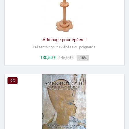
Affichage pour épées II
Présentoir pour 12 épées ou poignards.
Prix
130,50 €
Prix
145,00 €
-10%
habituel
-5%