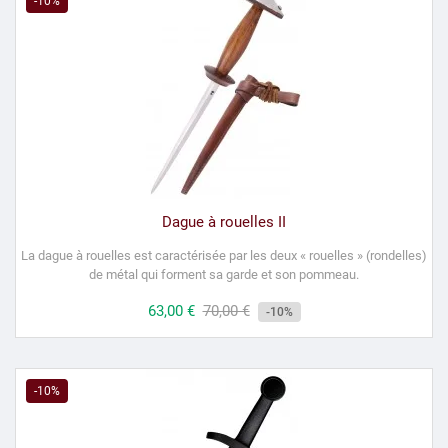
-10%
Dague à rouelles II
La dague à rouelles est caractérisée par les deux « rouelles » (rondelles)
de métal qui forment sa garde et son pommeau.
Prix
63,00 €
Prix
70,00 €
-10%
habituel
-10%