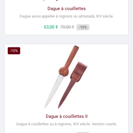
Dague à couillettes
Dague aussi appelée à rognons ou
almarada
, XIV siècle.
Prix
63,00 €
Prix
70,00 €
-10%
habituel
-10%
Dague à couillettes II
Dague à couillettes ou à rognons, XIV siècle.
Version courte.