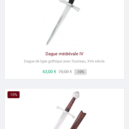
Dague médiévale IV
Dague de type gothique avec fourreau, XVe siècle.
Prix
63,00 €
Prix
70,00 €
-10%
habituel
-10%