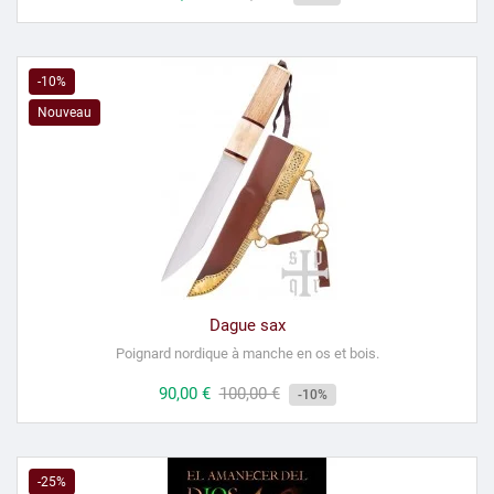
habituel
-10%
Nouveau
Dague sax
Poignard nordique à manche en os et bois.
Prix
90,00 €
Prix
100,00 €
-10%
habituel
-25%