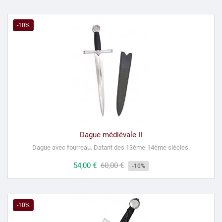
-10%
Dague médiévale II
Dague avec fourreau.
Datant des 13ème-14ème siècles.
Prix
54,00 €
Prix
60,00 €
-10%
habituel
-10%