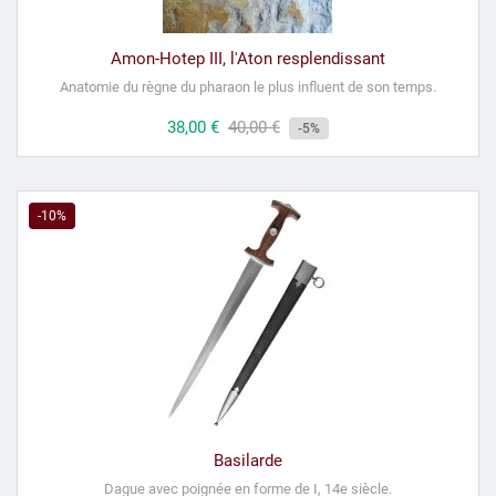
Amon-Hotep III, l'Aton resplendissant
Anatomie du règne du pharaon le plus influent de son temps.
Prix
38,00 €
Prix
40,00 €
-5%
habituel
-10%
Basilarde
Dague avec poignée en forme de I, 14e siècle.