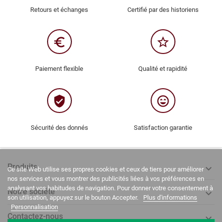
Retours et échanges
Certifié par des historiens
euro_symbol
star_border
Paiement flexible
Qualité et rapidité
verified_user
sentiment_very_satisfied
Sécurité des donnés
Satisfaction garantie
Produits

Ce site Web utilise ses propres cookies et ceux de tiers pour améliorer
nos services et vous montrer des publicités liées à vos préférences en
analysant vos habitudes de navigation. Pour donner votre consentement à
Notre société

son utilisation, appuyez sur le bouton Accepter.
Plus d'informations
Personnalisation
Contactez-nous
