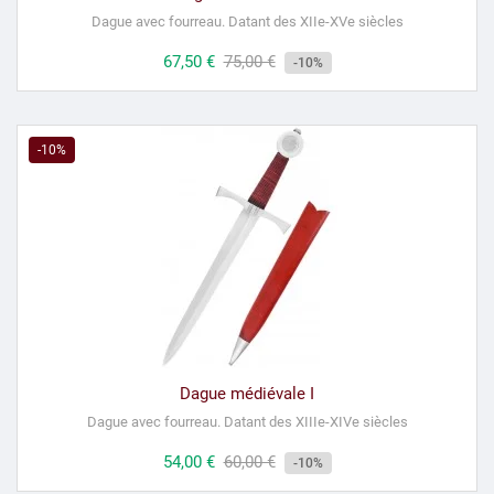
Dague avec fourreau.
Datant des XIIe-XVe siècles
Prix
67,50 €
Prix
75,00 €
-10%
habituel
-10%
Dague médiévale I
Dague avec fourreau.
Datant des XIIIe-XIVe siècles
Prix
54,00 €
Prix
60,00 €
-10%
habituel