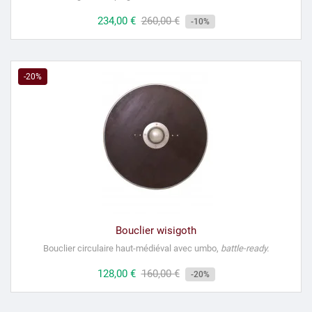
Prix
234,00 €
Prix
260,00 €
-10%
habituel
-20%
Bouclier wisigoth
Bouclier circulaire haut-médiéval avec umbo,
battle-ready
.
Prix
128,00 €
Prix
160,00 €
-20%
habituel