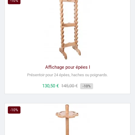
-10%
Affichage pour épées I
Présentoir pour 24 épées, haches ou poignards
.
Prix
130,50 €
Prix
145,00 €
-10%
habituel
-10%