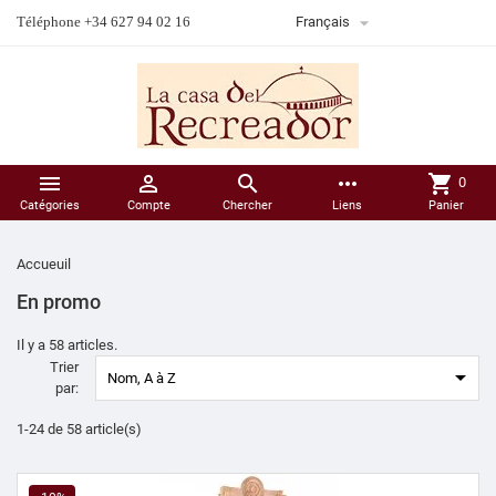

Téléphone +34 627 94 02 16
Français



more_horiz
shopping_cart
0
Catégories
Compte
Chercher
Liens
Panier
Accueuil
En promo
Il y a 58 articles.
Trier

Nom, A à Z
par:
1-24 de 58 article(s)