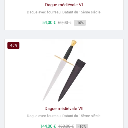
Dague médiévale VI
Dague avec fourreau.
Datant du 15ème siècle
.
Prix
54,00 €
Prix
60,00 €
-10%
habituel
-10%
Dague médiévale VII
Dague avec fourreau.
Datant du 15ème siècle.
Prix
144,00 €
Prix
160,00 €
-10%