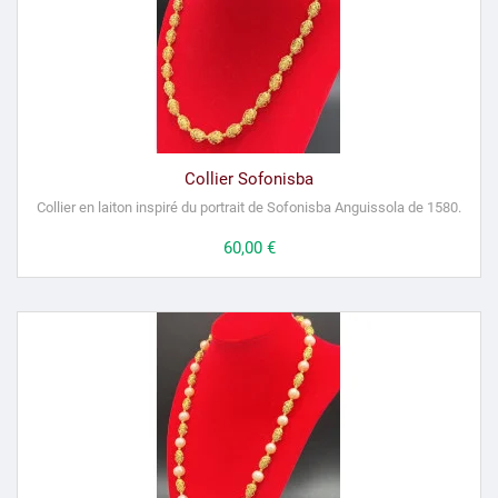
Collier Sofonisba
Collier en laiton inspiré du portrait de Sofonisba Anguissola de 1580.
Prix
60,00 €