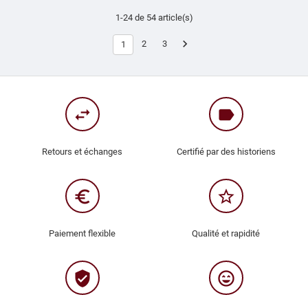
1-24 de 54 article(s)

2
3
1
swap_horiz
label
Retours et échanges
Certifié par des historiens
euro_symbol
star_border
Paiement flexible
Qualité et rapidité
verified_user
sentiment_very_satisfied