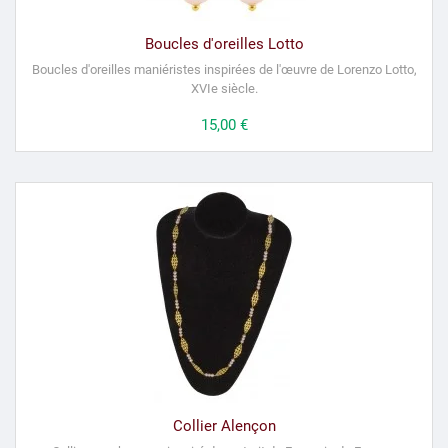
Boucles d'oreilles Lotto
Boucles d'oreilles maniéristes inspirées de l'œuvre de Lorenzo Lotto,
XVIe siècle.
Prix
15,00 €
Collier Alençon