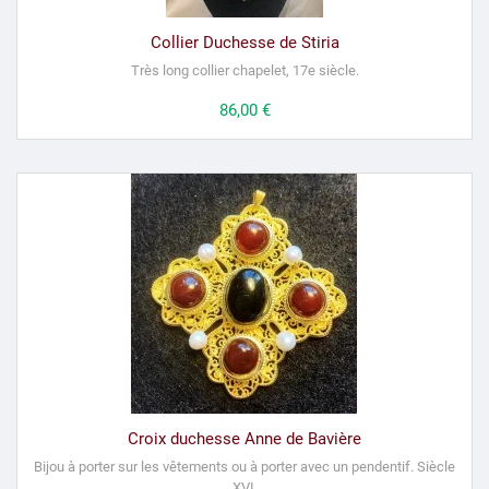
Collier Duchesse de Stiria
Très long collier chapelet, 17e siècle.
Prix
86,00 €
Croix duchesse Anne de Bavière
Bijou à porter sur les vêtements ou à porter avec un pendentif.
Siècle
XVI.