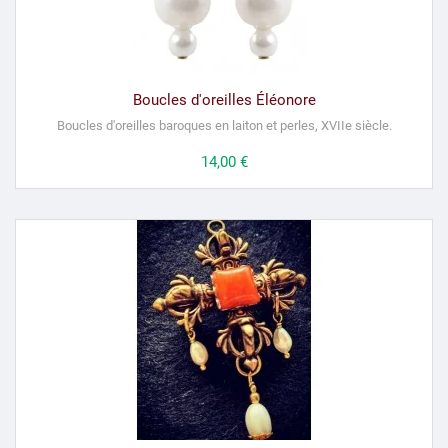
Boucles d'oreilles Éléonore
Boucles d'oreilles baroques en laiton et perles, XVIIe siècle.
Prix
14,00 €