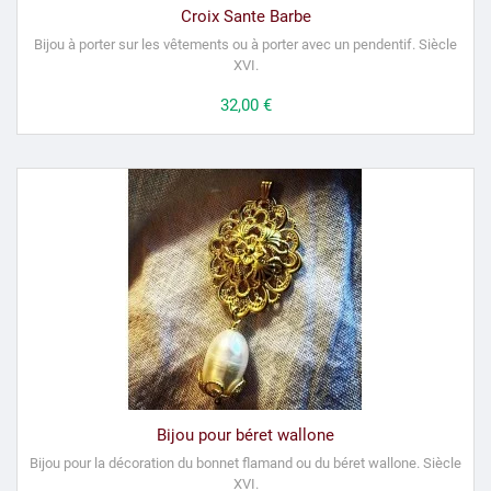
Croix Sante Barbe
Bijou à porter sur les vêtements ou à porter avec un pendentif.
Siècle
XVI.
Prix
32,00 €
Bijou pour béret wallone
Bijou pour la décoration du bonnet flamand ou du béret wallone.
Siècle
XVI.