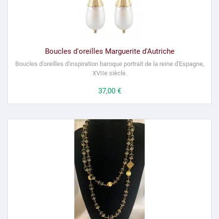
Boucles d'oreilles Marguerite d'Autriche
Boucles d'oreilles d'inspiration baroque portrait de la reine d'Espagne,
XVIIe siècle.
Prix
37,00 €