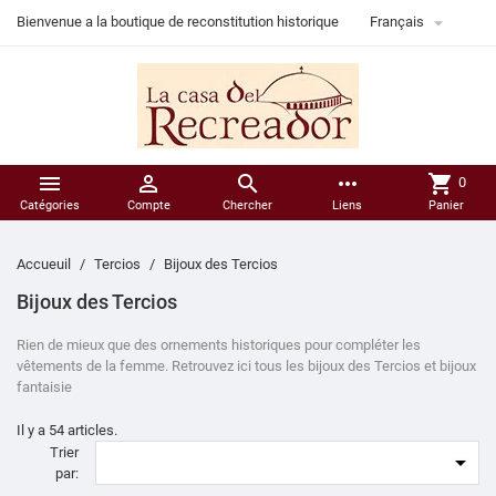

Bienvenue a la boutique de reconstitution historique
Français



more_horiz
shopping_cart
0
Catégories
Compte
Chercher
Liens
Panier
Accueuil
Tercios
Bijoux des Tercios
Bijoux des Tercios
Rien de mieux que des ornements historiques pour compléter les
vêtements de la femme. Retrouvez ici tous les bijoux des Tercios et bijoux
fantaisie
Il y a 54 articles.
Trier

par: