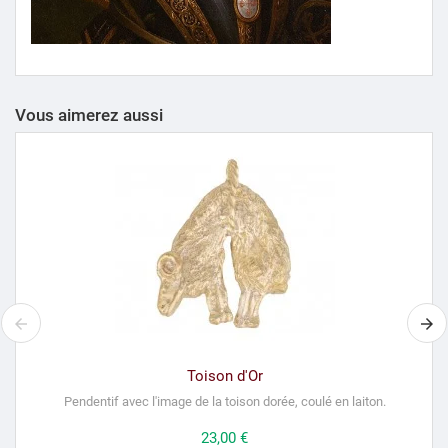
Vous aimerez aussi
Toison d'Or
Pendentif avec l'image de la toison dorée, coulé en laiton.
Prix
23,00 €