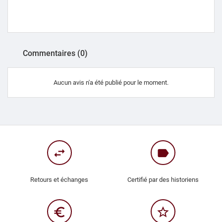
Commentaires (0)
Aucun avis n'a été publié pour le moment.
swap_horiz
label
Retours et échanges
Certifié par des historiens
euro_symbol
star_border