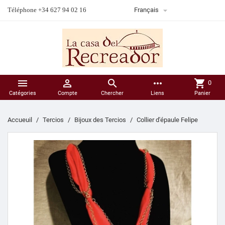

Téléphone +34 627 94 02 16
Français



more_horiz
shopping_cart
0
Catégories
Compte
Chercher
Liens
Panier
Accueuil
Tercios
Bijoux des Tercios
Collier d'épaule Felipe