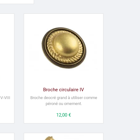
Broche circulaire IV
IV-VIII
Broche deocré grand à utiliser comme
péroné ou ornement.
Prix
12,00 €