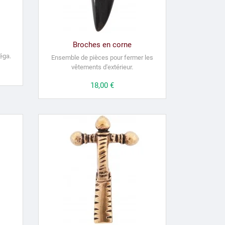
Broches en corne
méga.
Ensemble de pièces pour fermer les
vêtements d'extérieur.
Prix
18,00 €