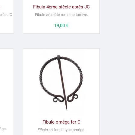
C
Fibula 4ème siècle après JC
après JC
Fibule arbalète romaine tardive.
Prix
19,00 €
Fibule oméga fer C
méga.
Fibula
en fer de type oméga.