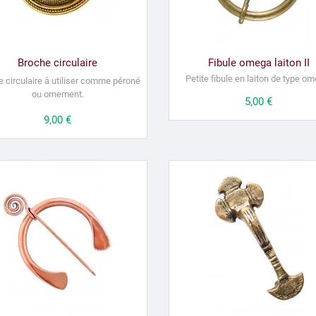
Broche circulaire
Fibule omega laiton II
Petite fibule en laiton de type o
 circulaire à utiliser comme péroné
ou ornement.
Prix
5,00 €
Prix
9,00 €