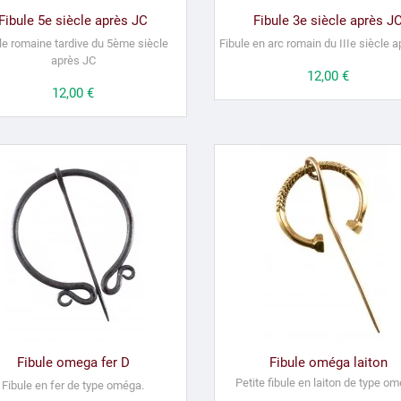
Fibule 5e siècle après JC
Fibule 3e siècle après J
le romaine tardive du 5ème siècle
Fibule en arc romain du IIIe siècle 
après JC
Prix
12,00 €
Prix
12,00 €
Fibule omega fer D
Fibule oméga laiton
Petite fibule en laiton de type o
Fibule en fer de type oméga.