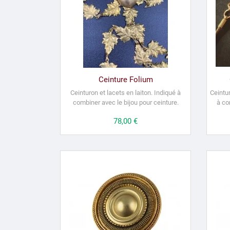
Ceinture Folium
Ceinturon et lacets en laiton.
Indiqué à
Ceintur
combiner avec le bijou pour ceinture.
à co
Prix
78,00 €