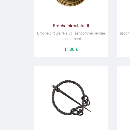
Broche circulaire II
Broche circulaire à utiliser comme péroné
Broche
ou ornement.
Prix
11,00 €