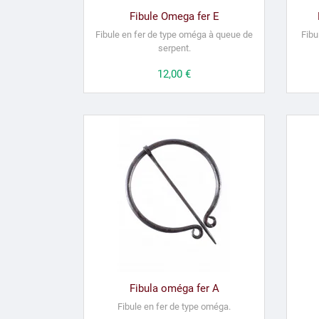
Fibule Omega fer E
Fibule en fer de type oméga à queue de
Fibu
serpent.
Prix
12,00 €
Fibula oméga fer A
Fibule en fer de type oméga.