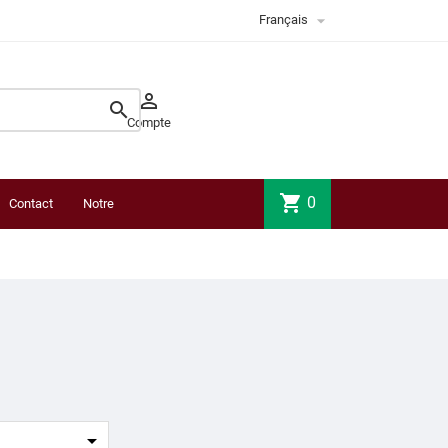

Français


Compte
shopping_cart
0
Contact
Notre
boutique
