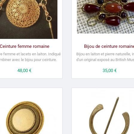
Ceinture femme romaine
Bijou de ceinture romain
e femme et lacets en laiton.
Indiqué
Bijou en laiton et pierre naturelle, i
mbiner avec le bijou pour ceinture.
d'un original exposé au British M
Prix
48,00 €
Prix
35,00 €