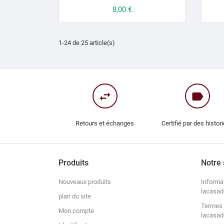
Prix
8,00 €
1-24 de 25 article(s)
swap_horiz
label
Retours et échanges
Certifié par des histor
Produits
Notre 
Nouveaux produits
Informa
lacasad
plan du site
Termes 
Mon compte
lacasad