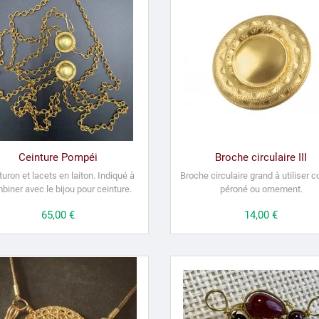
Ceinture Pompéi
Broche circulaire III
turon et lacets en laiton.
Indiqué à
Broche circulaire grand à utiliser
biner avec le bijou pour ceinture.
péroné ou ornement.
Prix
65,00 €
Prix
14,00 €