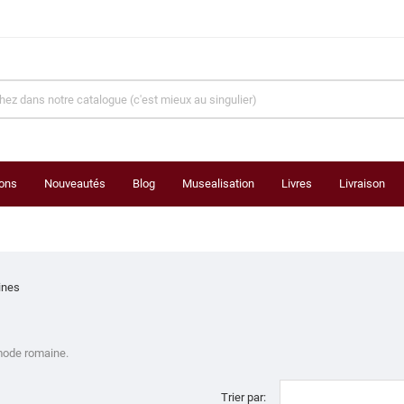
ons
Nouveautés
Blog
Musealisation
Livres
Livraison
ines
 mode romaine.
Trier par: