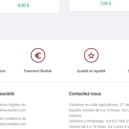
Prix
7,00 €
Prix
8,00 €
euro_symbol
star_border
iens
Paiement flexible
Qualité et rapidité
société
Contactez-nous
tions légales de
Visítanos en calle Agricultores, 27, de
elrecreador.com
España. Horario de 9 a 13 horas. De 
Viernes.
et conditions de
Teléfono y Whatsapp: +34 627 940 2
elrecreador.com
Horario de 9 a 19 horas. De Lunes a 