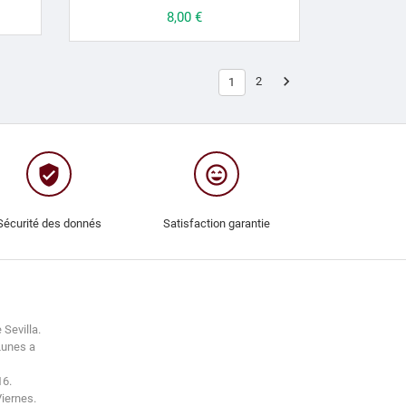
Prix
8,00 €

2
1
verified_user
sentiment_very_satisfied
Sécurité des donnés
Satisfaction garantie
 Sevilla.
Lunes a
16.
Viernes.