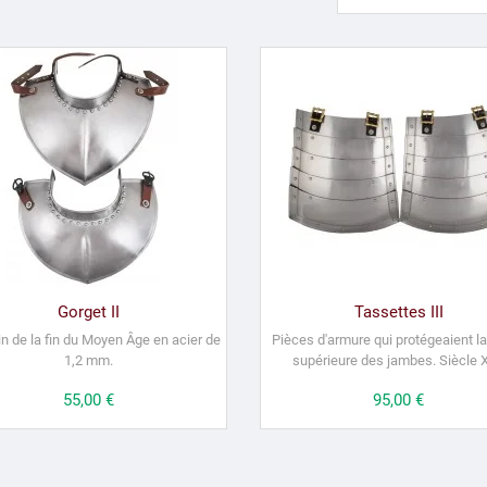
Gorget II
Tassettes III
n de la fin du Moyen Âge en acier de
P
ièces d'armure qui protégeaient l
a
1,2 mm.
supérieure des jambes.
Siècle X
Prix
55,00 €
Prix
95,00 €