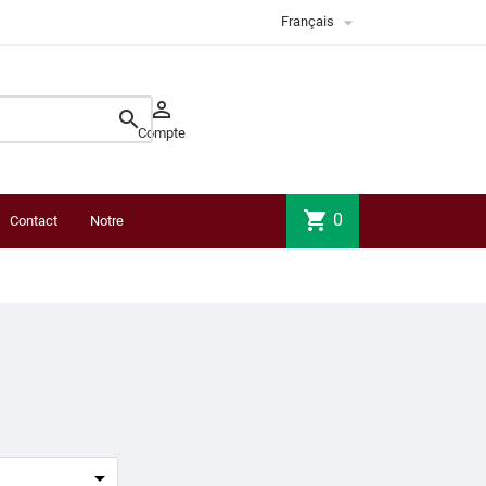

Français


Compte
shopping_cart
0
Contact
Notre
boutique
