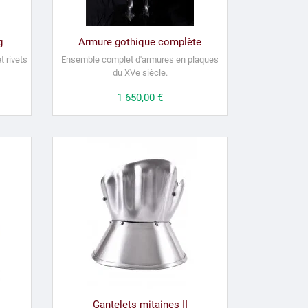
g
Armure gothique complète
 rivets
Ensemble complet d'armures en plaques
du XVe siècle
.
Prix
1 650,00 €
Gantelets mitaines II