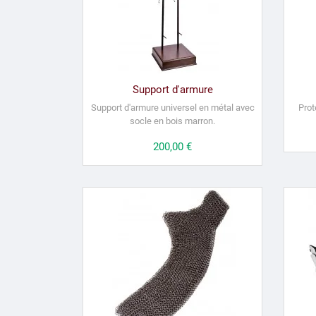
Support d'armure
Support d'armure universel en métal avec
Prot
socle en bois marron.
Prix
200,00 €