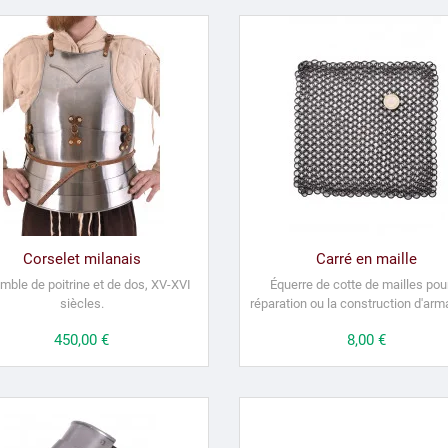
Corselet milanais
Carré en maille
mble de poitrine et de dos, XV-XVI
Équerre de cotte de mailles pour
siècles.
réparation ou la construction d'arm
Prix
450,00 €
Prix
8,00 €