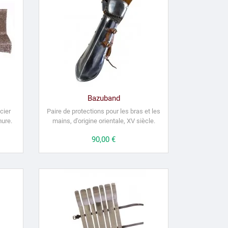
Bazuband
cier
Paire de protections pour les bras et les
mure.
mains, d'origine orientale, XV siècle.
Prix
90,00 €