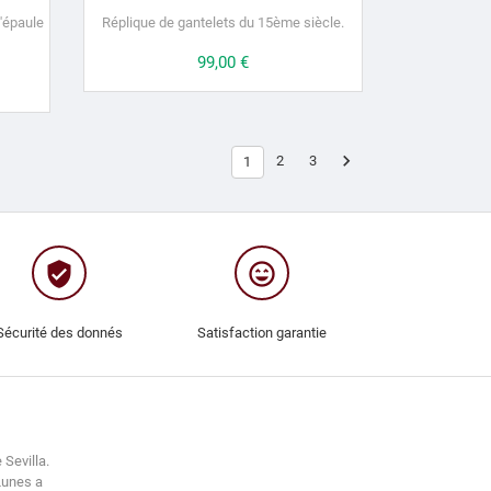
'épaule
Réplique de gantelets du 15ème siècle.
Prix
99,00 €

2
3
1
verified_user
sentiment_very_satisfied
Sécurité des donnés
Satisfaction garantie
 Sevilla.
Lunes a