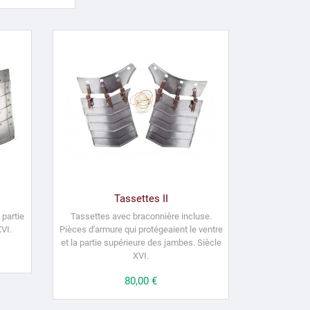
Tassettes II
 partie
Tassettes avec
braconnière
incluse.
VI.
P
ièces d'armure qui protégeaient le ventre
et
la partie supérieure des jambes.
Siècle
XVI.
Prix
80,00 €