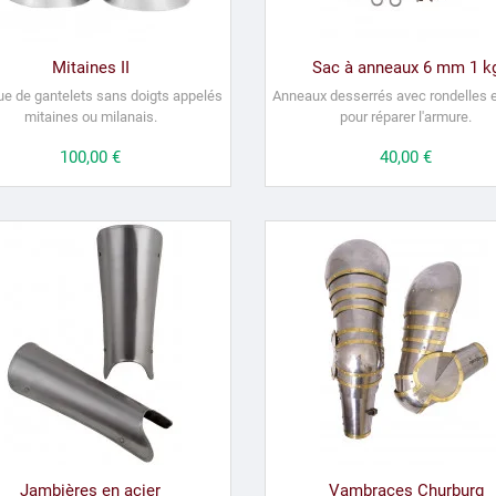
Mitaines II
Sac à anneaux 6 mm 1 k
ue de gantelets sans doigts appelés
Anneaux desserrés avec rondelles et
mitaines ou milanais.
pour réparer l'armure.
Prix
100,00 €
Prix
40,00 €
Jambières en acier
Vambraces Churburg