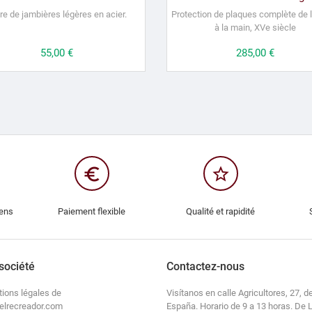
re de jambières légères en acier.
Protection
de plaques c
omplète de l
à la main, XVe siècle
Prix
55,00 €
Prix
285,00 €
euro_symbol
star_border
iens
Paiement flexible
Qualité et rapidité
société
Contactez-nous
tions légales de
Visítanos en calle Agricultores, 27, de
elrecreador.com
España. Horario de 9 a 13 horas. De 