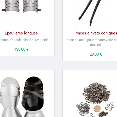
Épaulières longues
Pinces à rivets conique
ection d'épaule blindée.
XV siècle.
Pince en acier pour réparer votre c
mailles.
Prix
130,00 €
Prix
20,00 €