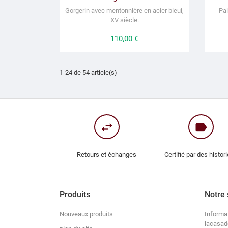
Gorgerin avec mentonnière en acier bleui,
Pai
XV siècle.
Prix
110,00 €
1-24 de 54 article(s)
swap_horiz
label
Retours et échanges
Certifié par des histor
Produits
Notre 
Nouveaux produits
Informa
lacasad