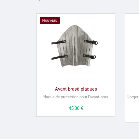
Nouveau
Avant-brasà plaques
Plaque de protection pour l'avant-bras.
Gorgeri
Prix
45,00 €