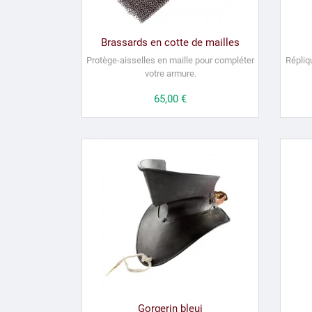
Brassards en cotte de mailles
Protège-aisselles en maille pour compléter
Répliq
votre armure.
Prix
65,00 €
Gorgerin bleui