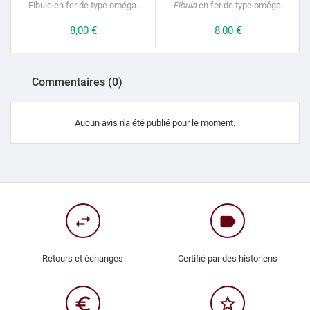
Fibule en fer de type oméga.
Fibula
en fer de type oméga.
Prix
8,00 €
Prix
8,00 €
Commentaires (0)
Aucun avis n'a été publié pour le moment.
swap_horiz
label
Retours et échanges
Certifié par des historiens
euro_symbol
star_border