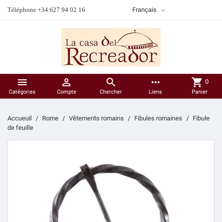

Téléphone +34 627 94 02 16
Français



more_horiz
shopping_cart
0
Catégories
Compte
Chercher
Liens
Panier
Accueuil
Rome
Vêtements romains
Fibules romaines
Fibule
de feuille