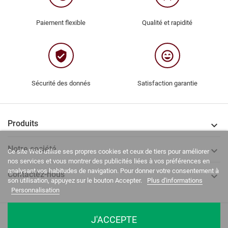
Paiement flexible
Qualité et rapidité
verified_user
sentiment_very_satisfied
Sécurité des donnés
Satisfaction garantie
Produits

Notre société

Ce site Web utilise ses propres cookies et ceux de tiers pour améliorer
nos services et vous montrer des publicités liées à vos préférences en
analysant vos habitudes de navigation. Pour donner votre consentement à
Contactez-nous

son utilisation, appuyez sur le bouton Accepter.
Plus d'informations
Personnalisation
La Casa del Recreador © 2020-2026. Tous droits réservés.
J'ACCEPTE