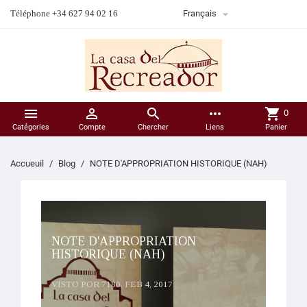

Téléphone +34 627 94 02 16
Français



more_horiz
shopping_cart
0
Catégories
Compte
Chercher
Liens
Panier
Accueuil
Blog
NOTE D'APPROPRIATION HISTORIQUE (NAH)
NOTE D'APPROPRIATION
HISTORIQUE (NAH)
VISTO POR 7180,
FEB 4, 2017