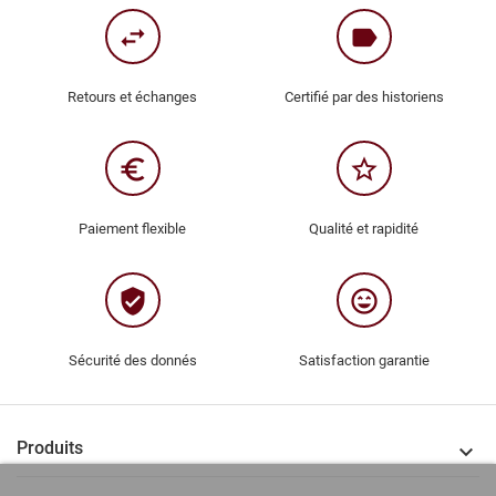
swap_horiz
label
Retours et échanges
Certifié par des historiens
euro_symbol
star_border
Paiement flexible
Qualité et rapidité
verified_user
sentiment_very_satisfied
Sécurité des donnés
Satisfaction garantie
Produits
