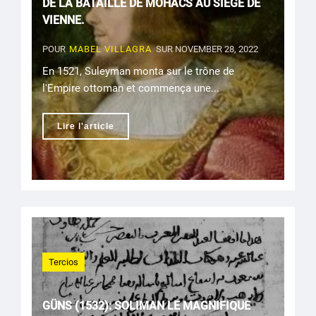
DE LA BATAILLE DE MÓHACS AU SIÈGE DE
VIENNE.
POUR
MABEL VILLAGRA
SUR NOVEMBER 28, 2022
En 1521, Suleyman monta sur le trône de
l'Empire ottoman et commença une...
Lire l'article
Tercios
GÜNS (1532): SOLIMAN LE MAGNIFIQUE