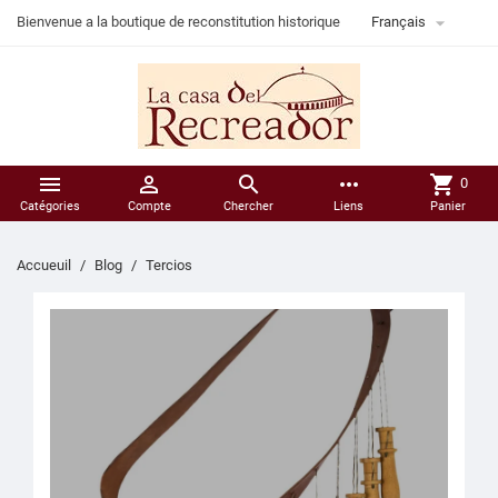

Bienvenue a la boutique de reconstitution historique
Français



more_horiz
shopping_cart
0
Catégories
Compte
Chercher
Liens
Panier
Accueuil
Blog
Tercios