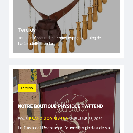
Tercios
Tout sur l'époque des Tercios espagnols - Blog de
LaCasadelRecreador
Tercios
NOTRE BOUTIQUE PHYSIQUE T'ATTEND
POUR
FRANCISCO RIVERO
SUR JUNE 23, 2026
La Casa del Recreador t'ouvre les portes de sa