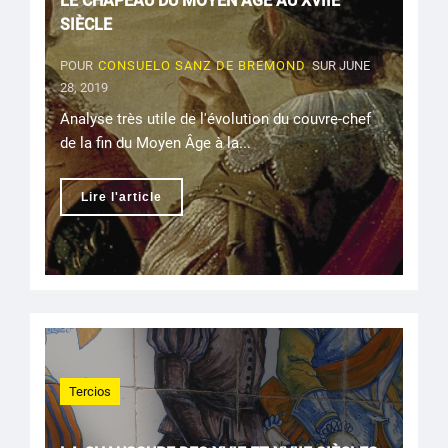
LE CHAPEAU DU MOYEN ÂGE AU XVIIE
SIÈCLE
POUR
CONSUELO SANZ DE BREMOND
SUR JUNE
28, 2019
Analyse très utile de l'évolution du couvre-chef
de la fin du Moyen Âge à la...
Lire l'article
Tercios