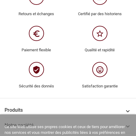
Retours et échanges
Certifié par des historiens
euro_symbol
star_border
Paiement flexible
Qualité et rapidité
verified_user
sentiment_very_satisfied
Sécurité des donnés
Satisfaction garantie
Produits

Notre société

Ce site Web utilise ses propres cookies et ceux de tiers pour améliorer
nos services et vous montrer des publicités liées à vos préférences en