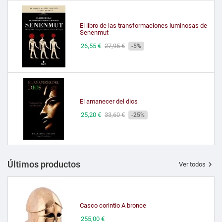
El libro de las transformaciones luminosas de
Senenmut
Precio
26,55 €
Precio
27,95 €
-5%
de
tienda
El amanecer del dios
Precio
25,20 €
Precio
33,60 €
-25%
de
tienda
Últimos productos

Ver todos
Casco corintio A bronce
Precio
255,00 €