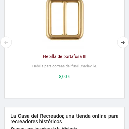
Hebilla de portafusa III
Hebilla para correas del fusil Charleville.
Precio
8,00 €
La Casa del Recreador, una tienda online para
recreadores históricos
Somos apasionados de la Historia