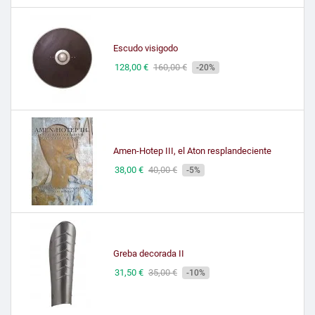
Escudo visigodo
Precio
128,00 €
Precio
160,00 €
-20%
de
tienda
Amen-Hotep III, el Aton resplandeciente
Precio
38,00 €
Precio
40,00 €
-5%
de
tienda
Greba decorada II
Precio
31,50 €
Precio
35,00 €
-10%
de
tienda