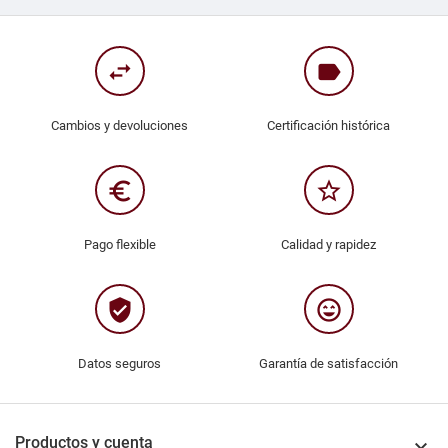
swap_horiz
label
Cambios y devoluciones
Certificación histórica
euro_symbol
star_border
Pago flexible
Calidad y rapidez
verified_user
sentiment_very_satisfied
Datos seguros
Garantía de satisfacción
Productos y cuenta
