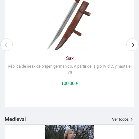
Sax
Réplica de seax de origen germánico. A partir del siglo IV d.C. y hasta el
VII
Precio
100,00 €
Medieval

Ver todos