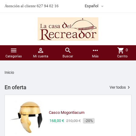

Atención al cliente 627 94 02 16
Español



more_horiz
shopping_cart
0
Categorías
Mi cuenta
Buscar
Más
Carrito
Inicio
En oferta

Ver todos
Casco Mogontiacum
Precio
168,00 €
Precio
210,00 €
-20%
de
tienda