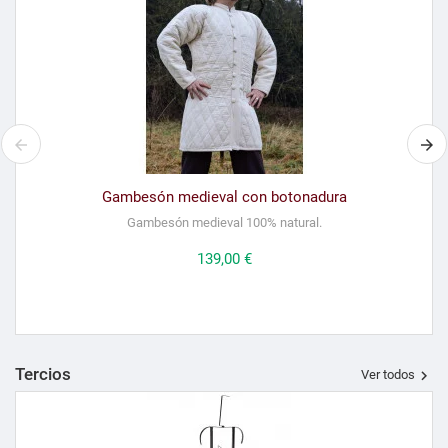
Gambesón medieval con botonadura
Gambesón medieval 100% natural.
Precio
139,00 €
Tercios

Ver todos