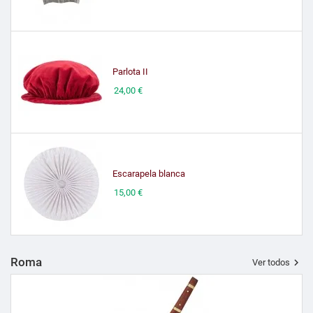
Parlota II
Precio
24,00 €
Escarapela blanca
Precio
15,00 €
Roma

Ver todos