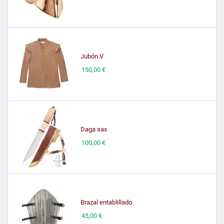
Jubón V
Precio
150,00 €
Daga sax
Precio
100,00 €
Brazal entablillado
Precio
45,00 €