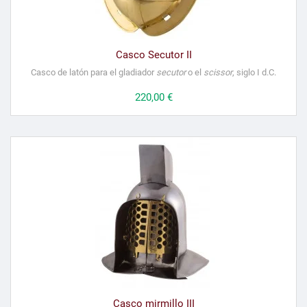
Casco Secutor II
Casco de latón para el gladiador
secutor
o el
scissor
, siglo I d.C.
Precio
220,00 €
Casco mirmillo III