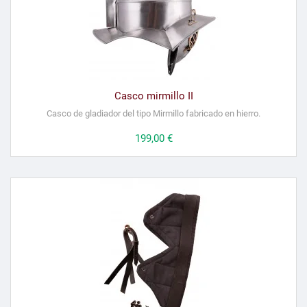
Casco mirmillo II
Casco de gladiador del tipo Mirmillo fabricado en hierro.
Precio
199,00 €