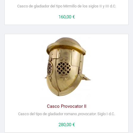
Casco de gladiador del tipo Mirmillo de los siglos II y III d.C.
Precio
160,00 €
Casco Provocator II
Casco del tipo de gladiador romano
provocator
. Siglo I d.C.
Precio
280,00 €