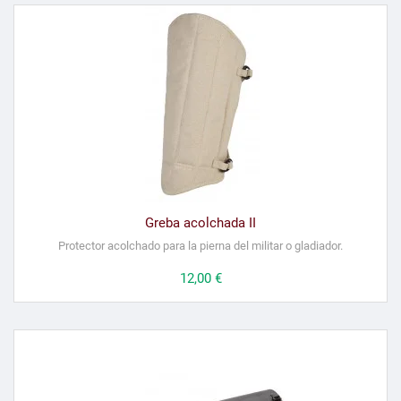
Greba acolchada II
P
rotector acolchado para la pierna del militar o gladiador.
Precio
12,00 €