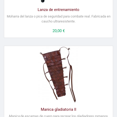
Lanza de entrenamiento
Moharra del lanza o pica de seguridad para combate real. Fabricada en
caucho ultraresistente.
Precio
20,00 €
Manica gladiatoria II
Manica
de escamas de cuero para recrear los gladiadores romanos.