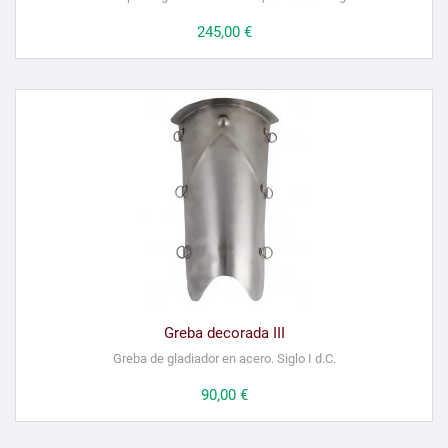
Precio
245,00 €
Greba decorada III
Greba de gladiador en acero. Siglo I d.C.
Precio
90,00 €