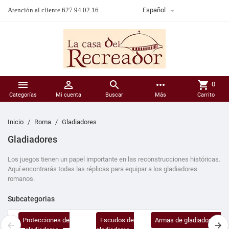

Atención al cliente 627 94 02 16
Español



more_horiz
shopping_cart
0
Categorías
Mi cuenta
Buscar
Más
Carrito
Inicio
Roma
Gladiadores
Gladiadores
Los juegos tienen un papel importante en las reconstrucciones históricas.
Aquí encontrarás todas las réplicas para equipar a los gladiadores
romanos.
Subcategorias
Protecciones de
Escudos de
Armas de gladiadores