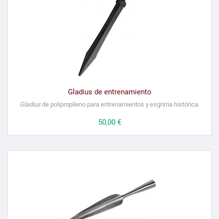
Gladius de entrenamiento
Gladius
de polipropileno para entrenamientos y esgrima histórica.
Precio
50,00 €