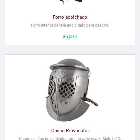
Forro acolchado
Forro interior de tela acolchado para cascos.
Precio
36,00 €
Casco Provocator
Casco del tipo de gladiador romano
provocator
. Siglo I d.C.