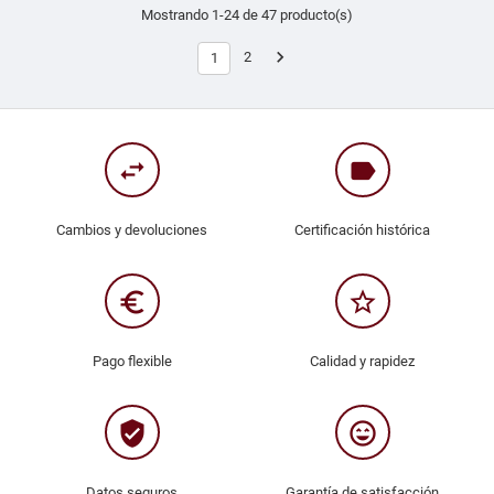
Mostrando 1-24 de 47 producto(s)

2
1
swap_horiz
label
Cambios y devoluciones
Certificación histórica
euro_symbol
star_border
Pago flexible
Calidad y rapidez
verified_user
sentiment_very_satisfied
Datos seguros
Garantía de satisfacción