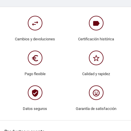
swap_horiz
label
Cambios y devoluciones
Certificación histórica
euro_symbol
star_border
Pago flexible
Calidad y rapidez
verified_user
sentiment_very_satisfied
Datos seguros
Garantía de satisfacción