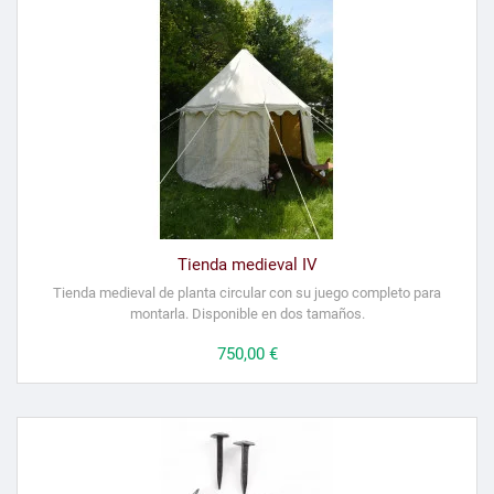
Tienda medieval IV
Tienda medieval de planta circular con su juego completo para
montarla. Disponible en dos tamaños.
Precio
750,00 €