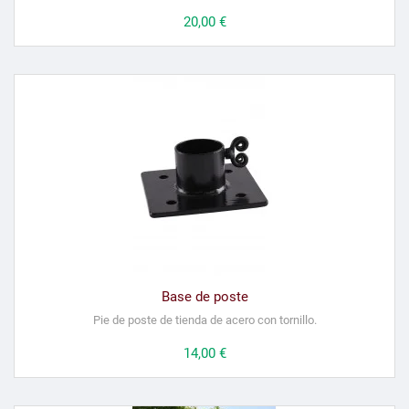
Precio
20,00 €
Base de poste
Pie de poste de tienda de acero con tornillo.
Precio
14,00 €