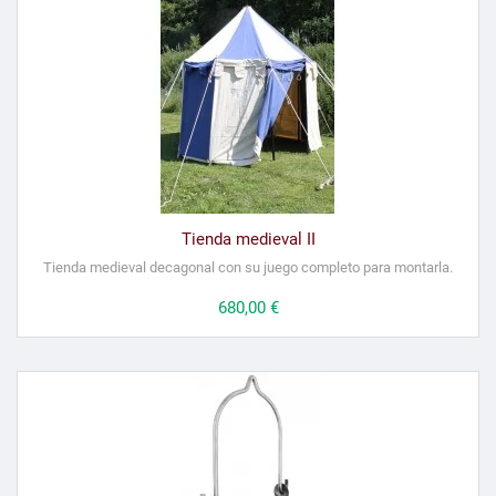
Tienda medieval II
Tienda medieval decagonal con su juego completo para montarla.
Precio
680,00 €