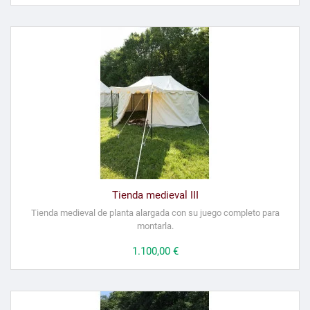
Tienda medieval III
Tienda medieval de planta alargada con su juego completo para
montarla.
Precio
1.100,00 €