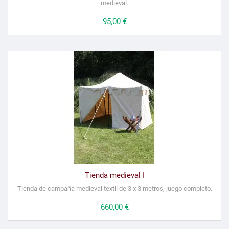
medieval.
Precio
95,00 €
Tienda medieval I
Tienda de campaña
medieval
textil de 3 x 3 metros
, juego completo.
Precio
660,00 €