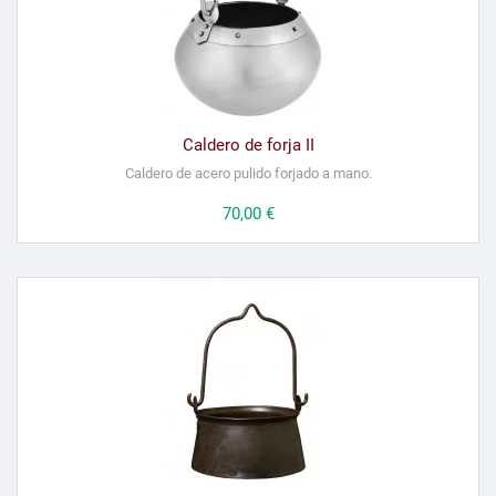
Caldero de forja II
Caldero de acero pulido forjado a mano.
Precio
70,00 €