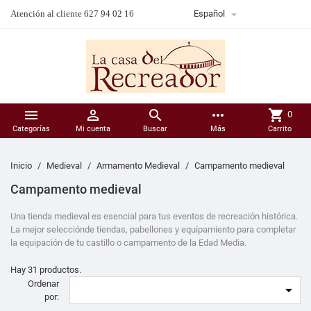

Atención al cliente 627 94 02 16
Español



more_horiz
shopping_cart
0
Categorías
Mi cuenta
Buscar
Más
Carrito
Inicio
Medieval
Armamento Medieval
Campamento medieval
Campamento medieval
Una tienda medieval es esencial para tus eventos de recreación histórica.
La mejor selecciónde tiendas, pabellones y equipamiento para completar
la equipación de tu castillo o campamento de la Edad Media.
Hay 31 productos.
Ordenar

por: