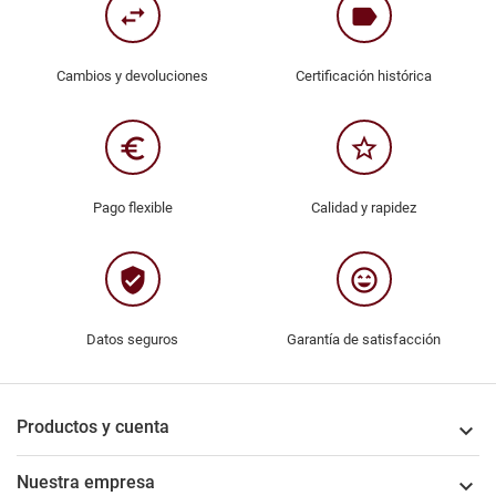
swap_horiz
label
Cambios y devoluciones
Certificación histórica
euro_symbol
star_border
Pago flexible
Calidad y rapidez
verified_user
sentiment_very_satisfied
Datos seguros
Garantía de satisfacción
Productos y cuenta

Nuestra empresa
