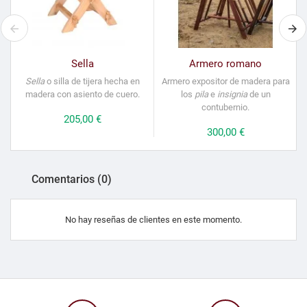
Sella
Armero romano
Sella
o silla de tijera hecha en
Armero expositor de madera para
madera con asiento de cuero.
los
pila
e
insignia
de un
contubernio.
Precio
205,00 €
Precio
300,00 €
Comentarios (0)
No hay reseñas de clientes en este momento.