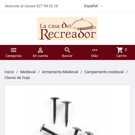

Atención al cliente 627 94 02 16
Español



more_horiz
shopping_cart
0
Categorías
Mi cuenta
Buscar
Más
Carrito
Inicio
Medieval
Armamento Medieval
Campamento medieval
Clavos de forja