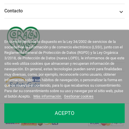
Contacto

En cumplimiento de lo dispuesto en la Ley 34/2002 de servicios de la
sociedad de la información y de comercio electrónico (LSSI), junto con el
Reglamento General de Protección de Datos (RGPD) y la Ley Orgánica
3/2018, de Protección de Datos (nueva LOPD), le informamos de que este
sitio web utiliza cookies que almacenan y recuperan información de
navegación. En general, estas tecnologías pueden servir para finalidades
muy diversas, como, por ejemplo, reconocerle como usuario, obtener
información sobre sus hábitos de navegación, o personalizar la forma en
que se muestra el contenido, para lo que recabamos su consentimiento.
Para dar su consentimiento sobre su uso y navegar por el sitio web, pulse
el botón Acepto.
Más información
Gestionar cookies
La Casa del Recreador © 2020-2026. Todos los derechos reservados.
ACEPTO