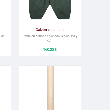
Calzón veneciano
 del
Pantalón barroco aglobado, siglos XVI y
XVII.
Precio
160,00 €