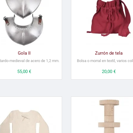
Gola II
Zurrón de tela
 tardo-medieval de acero de 1,2 mm.
Bolsa o morral en textil, varios co
Precio
55,00 €
Precio
20,00 €