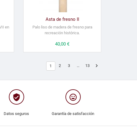
Asta de fresno II
VII en
Palo liso de madera de fresno para
recreación histórica.
Precio
40,00 €

2
3
…
13
1
verified_user
sentiment_very_satisfied
Datos seguros
Garantía de satisfacción