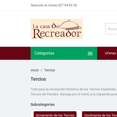
Atención al cliente 627 94 02 16

Categorías
Ofertas
Inicio
Tercios
Tercios
Todo para la recreación histórica de los Tercios Españoles.
Tercios de Flandes. Navega por el menú a tu izquierda para
Subcategorias
Armamento de los Tercios
Vestimenta de los Ter