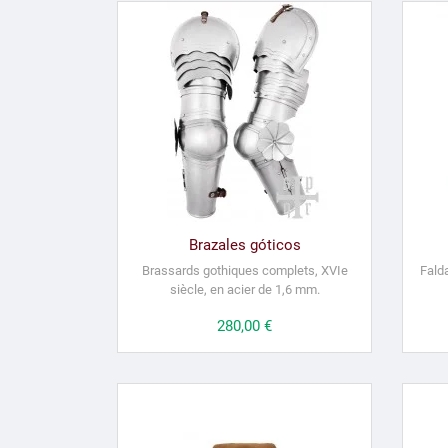
Brazales góticos
Brassards gothiques complets, XVIe
Fald
siècle, en acier de 1,6 mm.
Precio
280,00 €