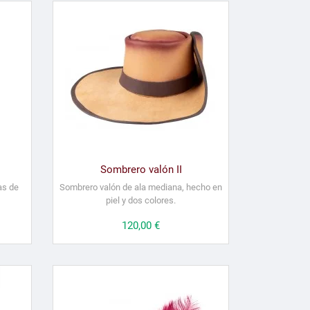
Sombrero valón II
as de
Sombrero valón de ala mediana, hecho en
piel y dos colores.
Precio
120,00 €