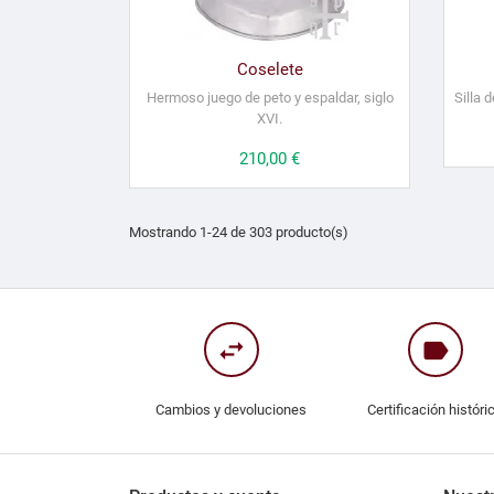
Coselete
Hermoso juego de peto y espaldar, siglo
Silla 
XVI.
Precio
210,00 €
Mostrando 1-24 de 303 producto(s)
swap_horiz
label
Cambios y devoluciones
Certificación históri