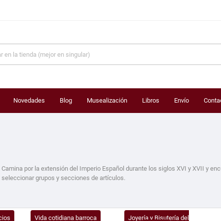
Novedades
Blog
Musealización
Libros
Envío
Conta
 Camina por la extensión del Imperio Español durante los siglos XVI y XVII y encu
 seleccionar grupos y secciones de artículos.
cios
Vida cotidiana barroca
Joyería y Bisutería del