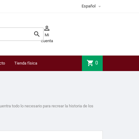

Español


Mi
cuenta
shopping_cart
0
cto
Tienda física
entra todo lo necesario para recrear la historia de los