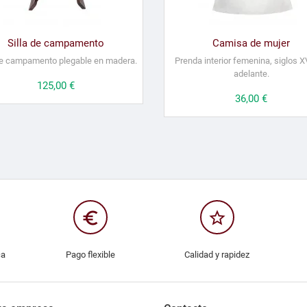
Silla de campamento
Camisa de mujer
de campamento plegable en madera.
Prenda interior femenina, siglos X
adelante.
Precio
125,00 €
Precio
36,00 €
euro_symbol
star_border
ca
Pago flexible
Calidad y rapidez