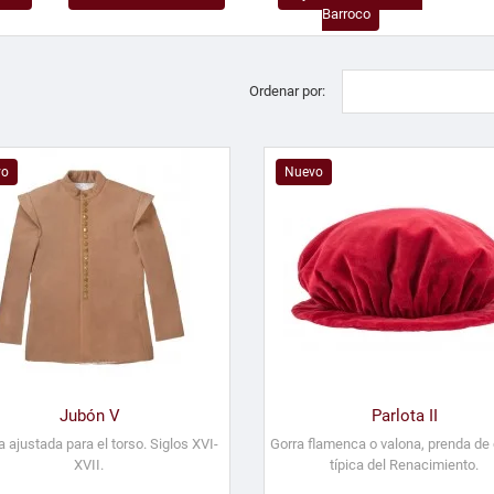
Barroco
Ordenar por:
vo
Nuevo
Jubón V
Parlota II
 ajustada para el torso. Siglos XVI-
Gorra flamenca o valona, prenda de
XVII.
típica del Renacimiento.