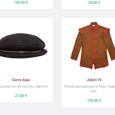
Precio
150,00 €
Precio
24,00 €
Gorra baja
Jubón IV
a plana con ala sencilla, siglo XVI.
Prenda ajustada para el torso. Sigl
XVII.
Precio
27,00 €
Precio
195,00 €