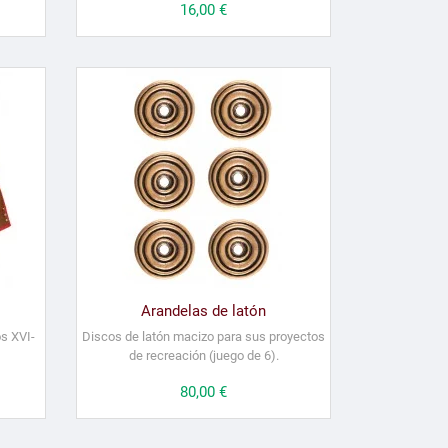
Precio
16,00 €
Arandelas de latón
os XVI-
Discos de latón macizo para sus proyectos
de recreación (juego de 6).
Precio
80,00 €