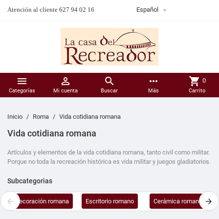

Atención al cliente 627 94 02 16
Español



more_horiz
shopping_cart
0
Categorías
Mi cuenta
Buscar
Más
Carrito
Inicio
Roma
Vida cotidiana romana
Vida cotidiana romana
Artículos y elementos de la vida cotidiana romana, tanto civil como militar.
Porque no toda la recreación histórica es vida militar y juegos gladiatorios.
Subcategorias
Decoración romana
Escritorio romano
Cerámica romana