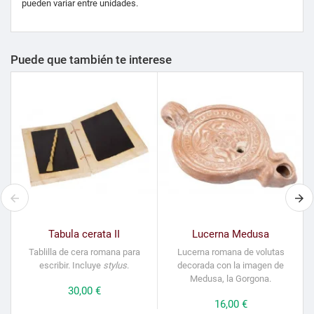
pueden variar entre unidades.
Puede que también te interese
Tabula cerata II
Lucerna Medusa
Tablilla de cera romana para
Lucerna romana de volutas
escribir. Incluye
stylus
.
decorada con la imagen de
Medusa, la Gorgona.
Precio
30,00 €
Precio
16,00 €