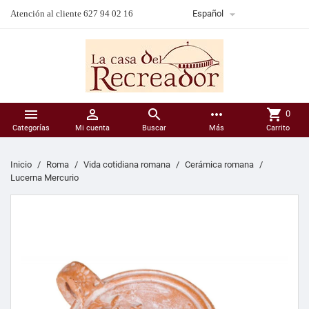

Atención al cliente 627 94 02 16
Español



more_horiz
shopping_cart
0
Categorías
Mi cuenta
Buscar
Más
Carrito
Inicio
Roma
Vida cotidiana romana
Cerámica romana
Lucerna Mercurio