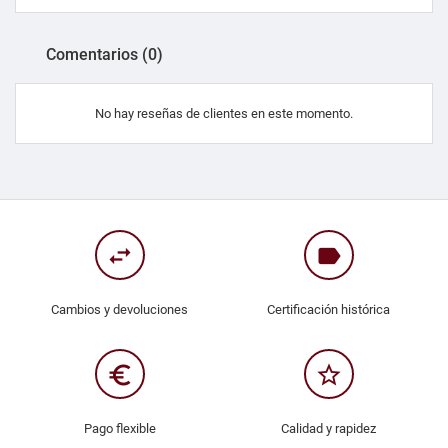
Comentarios (0)
No hay reseñas de clientes en este momento.
swap_horiz
label
Cambios y devoluciones
Certificación histórica
euro_symbol
star_border
Pago flexible
Calidad y rapidez