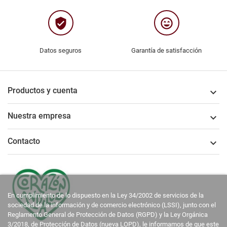
verified_user
sentiment_very_satisfied
Datos seguros
Garantía de satisfacción
Productos y cuenta

Nuestra empresa

Contacto

En cumplimiento de lo dispuesto en la Ley 34/2002 de servicios de la
sociedad de la información y de comercio electrónico (LSSI), junto con el
Reglamento General de Protección de Datos (RGPD) y la Ley Orgánica
3/2018, de Protección de Datos (nueva LOPD), le informamos de que este