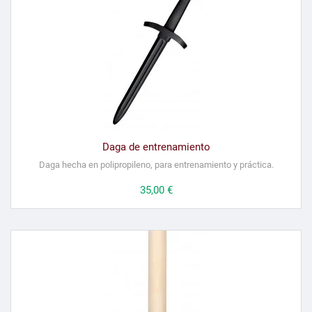
Daga de entrenamiento
Daga hecha en polipropileno, para entrenamiento y práctica.
Precio
35,00 €