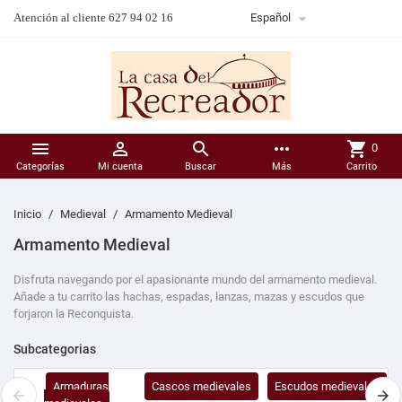

Atención al cliente 627 94 02 16
Español



more_horiz
shopping_cart
0
Categorías
Mi cuenta
Buscar
Más
Carrito
Inicio
Medieval
Armamento Medieval
Armamento Medieval
Disfruta navegando por el apasionante mundo del armamento medieval.
Añade a tu carrito las hachas, espadas, lanzas, mazas y escudos que
forjaron la Reconquista.
Subcategorias
Armaduras
Cascos medievales
Escudos medievales