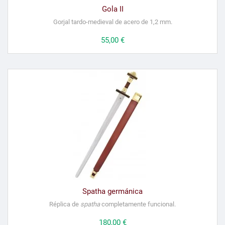
Gola II
Gorjal tardo-medieval de acero de 1,2 mm.
Precio
55,00 €
Spatha germánica
Réplica de
spatha
completamente funcional.
Precio
180,00 €