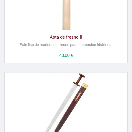
Asta de fresno II
Palo liso de madera de fresno para recreación histórica.
Precio
40,00 €