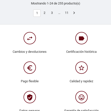
Mostrando 1-24 de 255 producto(s)

2
3
…
11
1
swap_horiz
label
Cambios y devoluciones
Certificación histórica
euro_symbol
star_border
Pago flexible
Calidad y rapidez
verified_user
sentiment_very_satisfied
Datos seguros
Garantía de satisfacción