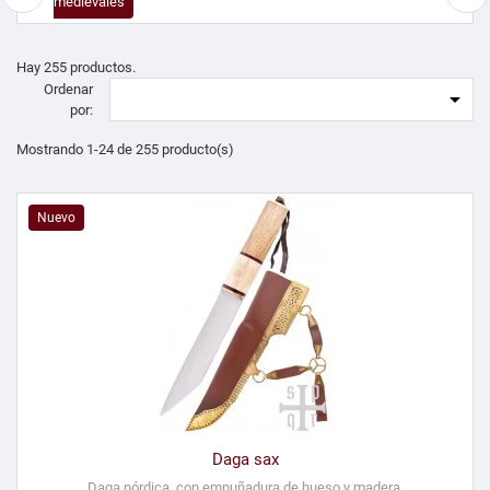
medievales
Hay 255 productos.
Ordenar

por:
Mostrando 1-24 de 255 producto(s)
Nuevo
Daga sax
Daga nórdica, con empuñadura de hueso y madera.