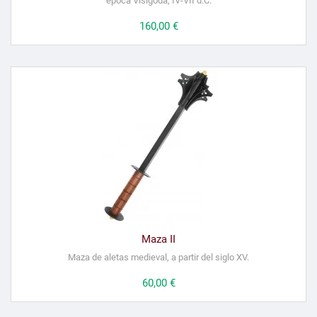
época Visigoda, IV-VII d.C.
Precio
160,00 €
Maza II
Maza de aletas medieval, a partir del siglo XV.
Precio
60,00 €