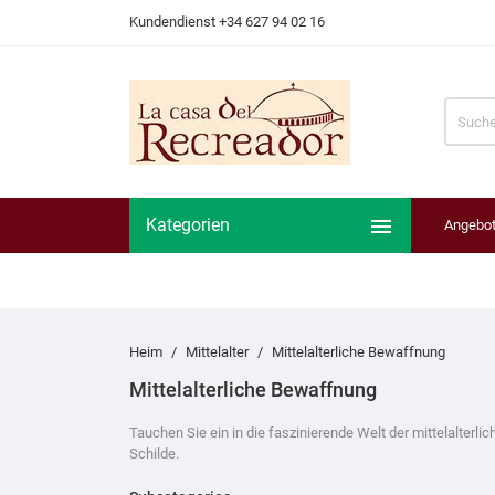
Halten Sie die Flamme lher Leidenschaft für die Geschich

Kategorien
Angebo
Heim
Mittelalter
Mittelalterliche Bewaffnung
Mittelalterliche Bewaffnung
Tauchen Sie ein in die faszinierende Welt der mittelalterl
Schilde.