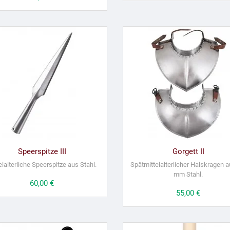
Speerspitze III
Gorgett II
elalterliche Speerspitze aus Stahl.
Spätmittelalterlicher Halskragen a
mm Stahl.
Preis
60,00 €
Preis
55,00 €