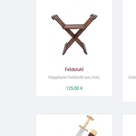
Feldstuhl
Klappbarer Feldstuhl aus Holz.
Dolc
Preis
125,00 €