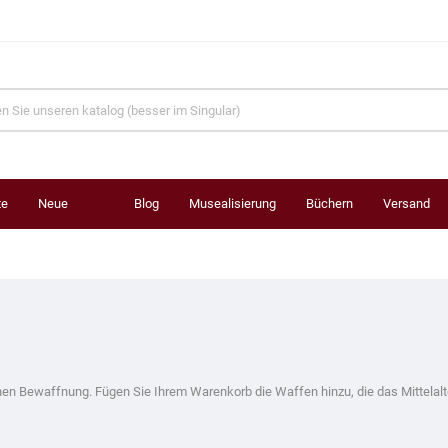
te an Leben
te
Neue
Blog
Musealisierung
Büchern
Versand
Produkte
ichen Bewaffnung. Fügen Sie Ihrem Warenkorb die Waffen hinzu, die das Mittelal