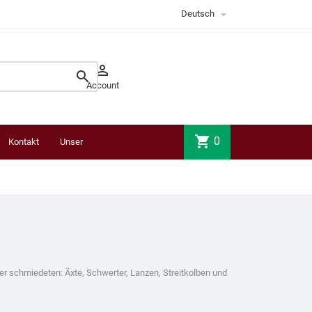

Deutsch


Account
shopping_cart
0
Kontakt
Unser
Laden
ter schmiedeten: Äxte, Schwerter, Lanzen, Streitkolben und