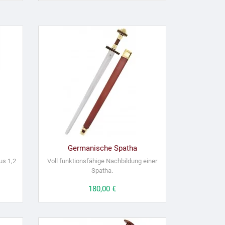
Germanische Spatha
us 1,2
Voll funktionsfähige Nachbildung einer
Spatha.
Preis
180,00 €