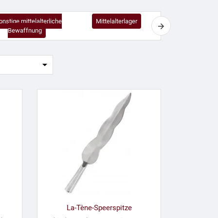
onstige mittelalterliche
Mittelalterlager
Polsterwäm
Bewaffnung

La-Tène-Speerspitze