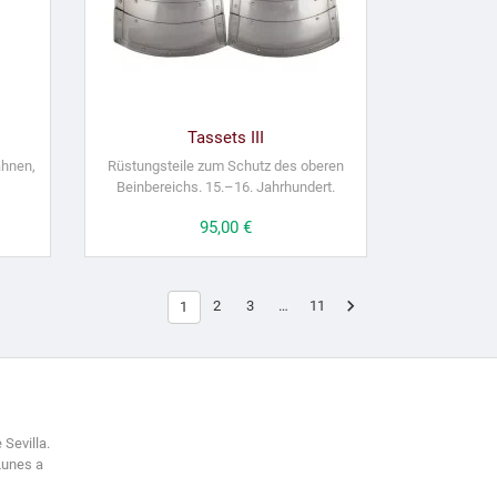
Tassets III
ahnen,
Rüstungsteile zum Schutz des oberen
Beinbereichs. 15.–16. Jahrhundert.
Preis
95,00 €

2
3
…
11
1
 Sevilla.
Lunes a