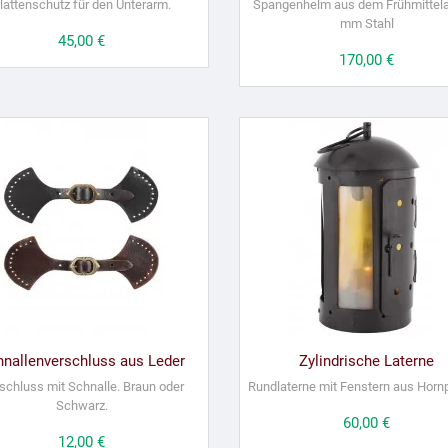
lattenschutz für den Unterarm.
Spangenhelm aus dem Frühmittelal
mm Stahl
Preis
45,00 €
Preis
170,00 €
nallenverschluss aus Leder
Zylindrische Laterne
schluss mit Schnalle. Braun oder
Rundlaterne mit Fenstern aus Hornp
Schwarz.
Preis
60,00 €
Preis
12,00 €