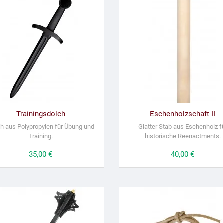
Trainingsdolch
Eschenholzschaft II
h aus Polypropylen für Übung und
Glatter Stab aus Eschenholz f
Training.
historische Reenactments.
Preis
35,00 €
Preis
40,00 €