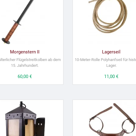
Morgenstern II
Lagerseil
alterlicher Flügelstreitkolben ab dem
10-Meter-Rolle Polyhanfseil für hist
15. Jahrhundert.
Lager.
Preis
60,00 €
Preis
11,00 €