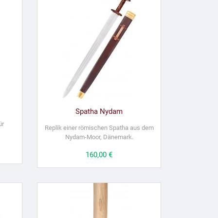
Spatha Nydam
ür
Replik einer römischen Spatha aus dem
Nydam-Moor, Dänemark.
Preis
160,00 €