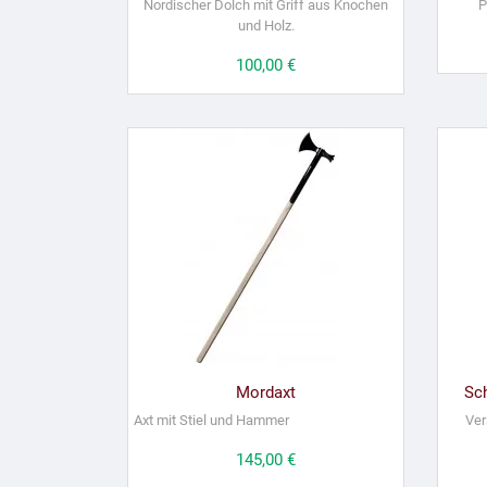
Nordischer Dolch mit Griff aus Knochen
P
und Holz.
Preis
100,00 €
Mordaxt
Sch
Axt mit Stiel und Hammer
Ver
Preis
145,00 €