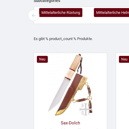
Subcategories
Mittelalterliche Rüstung
Mittelalterliche Hel
Es gibt % product_count % Produkte.
Neu
Neu
Sax-Dolch