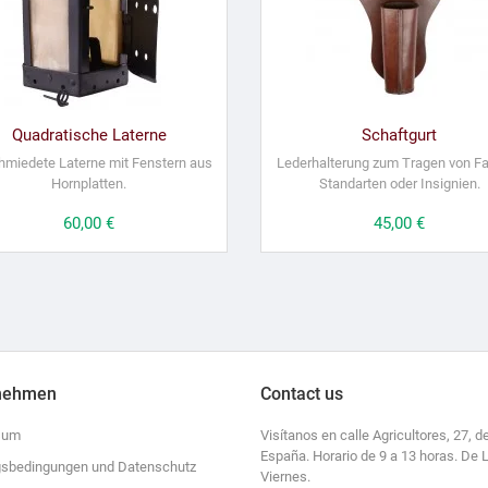
Quadratische Laterne
Schaftgurt
miedete Laterne mit Fenstern aus
Lederhalterung zum Tragen von F
Hornplatten.
Standarten oder Insignien.
Preis
60,00 €
Preis
45,00 €
nehmen
Contact us
sum
Visítanos en calle Agricultores, 27, de
España. Horario de 9 a 13 horas. De 
sbedingungen und Datenschutz
Viernes.