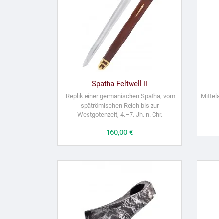
Spatha Feltwell II
Replik einer germanischen Spatha, vom
Mittel
spätrömischen Reich bis zur
Westgotenzeit, 4.–7. Jh. n. Chr.
Preis
160,00 €