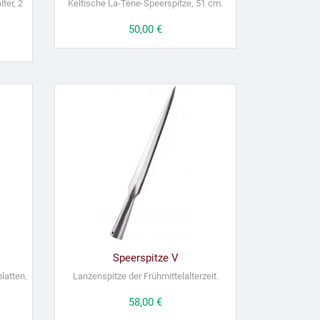
ter, 2
Keltische La-Tène-Speerspitze, 51 cm.
Preis
50,00 €
Speerspitze V
latten.
Lanzenspitze der Frühmittelalterzeit.
Preis
58,00 €