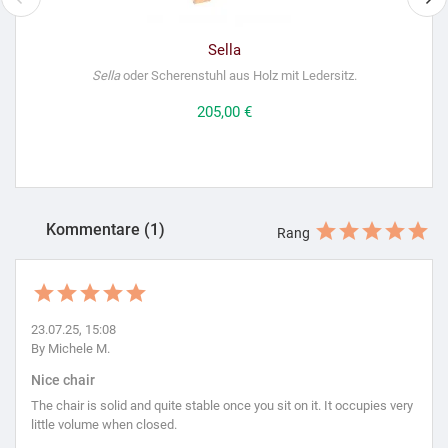
Sella
Sella
oder Scherenstuhl aus Holz mit Ledersitz.
Preis
205,00 €
Kommentare (1)
Rang
23.07.25, 15:08
By Michele M.
Nice chair
The chair is solid and quite stable once you sit on it. It occupies very
little volume when closed.