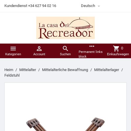

Kundendienst +34 627 94 02 16
Deutsch
more_horiz



shopping_cart
0
Permanent links
Kategorien
Account
Suchen
Einkaufswagen
block
Heim
Mittelalter
Mittelalterliche Bewaffnung
Mittelalterlager
Feldstuhl