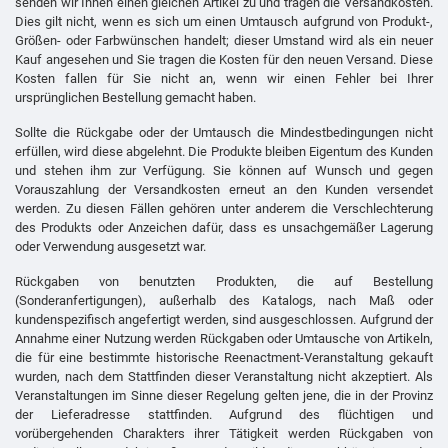
senden wir Ihnen einen gleichen Artikel zu und tragen die Versandkosten.
Dies gilt nicht, wenn es sich um einen Umtausch aufgrund von Produkt-,
Größen- oder Farbwünschen handelt; dieser Umstand wird als ein neuer
Kauf angesehen und Sie tragen die Kosten für den neuen Versand. Diese
Kosten fallen für Sie nicht an, wenn wir einen Fehler bei Ihrer
ursprünglichen Bestellung gemacht haben.
Sollte die Rückgabe oder der Umtausch die Mindestbedingungen nicht
erfüllen, wird diese abgelehnt. Die Produkte bleiben Eigentum des Kunden
und stehen ihm zur Verfügung. Sie können auf Wunsch und gegen
Vorauszahlung der Versandkosten erneut an den Kunden versendet
werden. Zu diesen Fällen gehören unter anderem die Verschlechterung
des Produkts oder Anzeichen dafür, dass es unsachgemäßer Lagerung
oder Verwendung ausgesetzt war.
Rückgaben von benutzten Produkten, die auf Bestellung
(Sonderanfertigungen), außerhalb des Katalogs, nach Maß oder
kundenspezifisch angefertigt werden, sind ausgeschlossen. Aufgrund der
Annahme einer Nutzung werden Rückgaben oder Umtausche von Artikeln,
die für eine bestimmte historische Reenactment-Veranstaltung gekauft
wurden, nach dem Stattfinden dieser Veranstaltung nicht akzeptiert. Als
Veranstaltungen im Sinne dieser Regelung gelten jene, die in der Provinz
der Lieferadresse stattfinden. Aufgrund des flüchtigen und
vorübergehenden Charakters ihrer Tätigkeit werden Rückgaben von