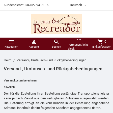

Kundendienst +34 627 94 02 16
Deutsch
more_horiz



shopping_cart
0
Permanent links
Kategorien
Account
Suchen
Einkaufswagen
block
Heim
Versand-, Umtausch- und Rückgabebedingungen
Versand-, Umtausch- und Rückgabebedingungen
Versandkosten berechnen
SPANIEN
Der für die Zustellung Ihrer Bestellung zuständige Transportdienstleister
kann je nach Zielort aus den verfügbaren Anbietern ausgewählt werden.
Die Lieferung erfolgt an die vom Kunden in der Bestellung angegebene
Adresse, innerhalb der im folgenden Abschnitt angegebenen Fristen.