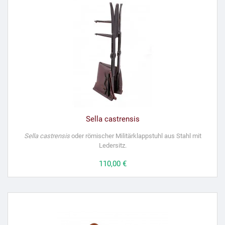
Sella castrensis
Sella castrensis
oder römischer Militärklappstuhl aus Stahl mit
Ledersitz.
Preis
110,00 €