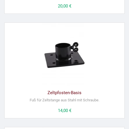
Preis
20,00 €
Zeltpfosten-Basis
Fuß für Zeltstange aus Stahl mit Schraube.
Preis
14,00 €