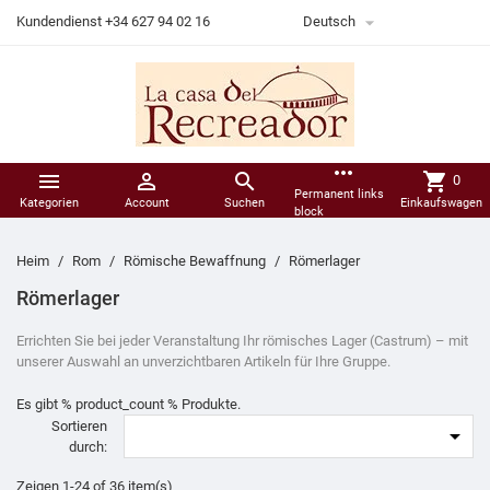

Kundendienst +34 627 94 02 16
Deutsch
more_horiz



shopping_cart
0
Permanent links
Kategorien
Account
Suchen
Einkaufswagen
block
Heim
Rom
Römische Bewaffnung
Römerlager
Römerlager
Errichten Sie bei jeder Veranstaltung Ihr römisches Lager (Castrum) – mit
unserer Auswahl an unverzichtbaren Artikeln für Ihre Gruppe.
Es gibt % product_count % Produkte.
Sortieren

durch:
Zeigen 1-24 of 36 item(s)