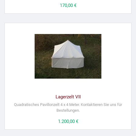
Preis
170,00 €
Lagerzelt VII
Quadratisches Pavillonzelt 4 x 4 Meter. Kontaktieren Sie uns für
Bestellungen.
Preis
1.200,00 €