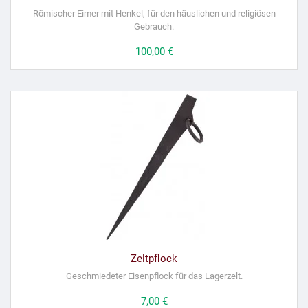
Römischer Eimer mit Henkel, für den häuslichen und religiösen
Gebrauch.
Preis
100,00 €
Zeltpflock
Geschmiedeter Eisenpflock für das Lagerzelt.
Preis
7,00 €