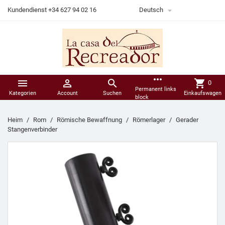

Kundendienst +34 627 94 02 16
Deutsch
more_horiz



shopping_cart
0
Permanent links
Kategorien
Account
Suchen
Einkaufswagen
block
Heim
Rom
Römische Bewaffnung
Römerlager
Gerader
Stangenverbinder