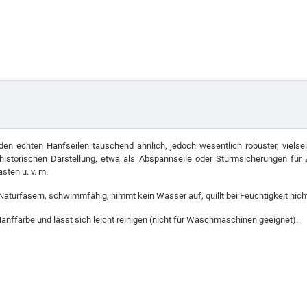
den echten Hanfseilen täuschend ähnlich, jedoch wesentlich robuster, vielse
historischen Darstellung, etwa als Abspannseile oder Sturmsicherungen für 
ten u. v. m.
 Naturfasern, schwimmfähig, nimmt kein Wasser auf, quillt bei Feuchtigkeit nich
 Hanffarbe und lässt sich leicht reinigen (nicht für Waschmaschinen geeignet).