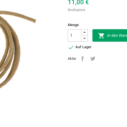
11,00 €
Bruttopreis
Menge

In den War

Auf Lager
Aktie