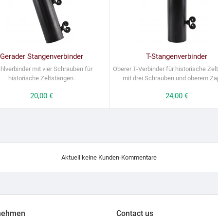
Gerader Stangenverbinder
T-Stangenverbinder
hlverbinder mit vier Schrauben für
Oberer T-Verbinder für historische Ze
historische Zeltstangen.
mit drei Schrauben und oberem Za
Preis
20,00 €
Preis
24,00 €
Aktuell keine Kunden-Kommentare
nehmen
Contact us