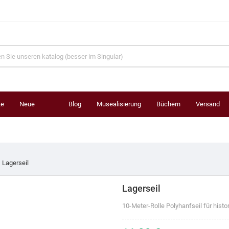
te
Neue
Blog
Musealisierung
Büchern
Versand
Produkte
Lagerseil
Lagerseil
10-Meter-Rolle Polyhanfseil für histo