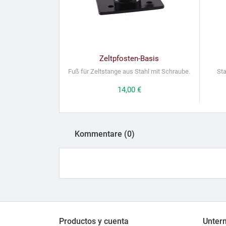
Zeltpfosten-Basis
Fuß für Zeltstange aus Stahl mit Schraube.
Sta
Preis
14,00 €
Kommentare (0)
Productos y cuenta
Unter