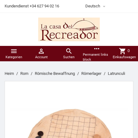

Kundendienst +34 627 94 02 16
Deutsch
more_horiz



shopping_cart
0
Permanent links
Kategorien
Account
Suchen
Einkaufswagen
block
Heim
Rom
Römische Bewaffnung
Römerlager
Latrunculi