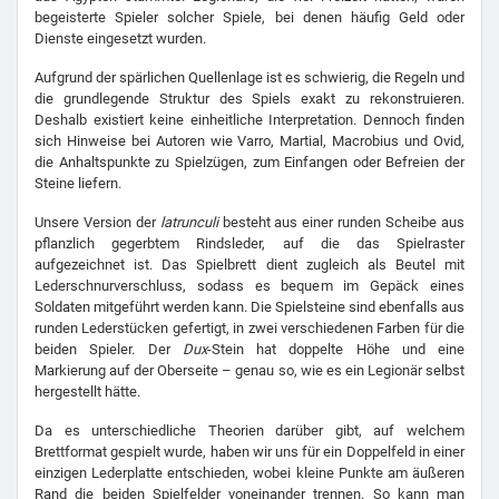
begeisterte Spieler solcher Spiele, bei denen häufig Geld oder
Dienste eingesetzt wurden.
Aufgrund der spärlichen Quellenlage ist es schwierig, die Regeln und
die grundlegende Struktur des Spiels exakt zu rekonstruieren.
Deshalb existiert keine einheitliche Interpretation. Dennoch finden
sich Hinweise bei Autoren wie Varro, Martial, Macrobius und Ovid,
die Anhaltspunkte zu Spielzügen, zum Einfangen oder Befreien der
Steine liefern.
Unsere Version der
latrunculi
besteht aus einer runden Scheibe aus
pflanzlich gegerbtem Rindsleder, auf die das Spielraster
aufgezeichnet ist. Das Spielbrett dient zugleich als Beutel mit
Lederschnurverschluss, sodass es bequem im Gepäck eines
Soldaten mitgeführt werden kann. Die Spielsteine sind ebenfalls aus
runden Lederstücken gefertigt, in zwei verschiedenen Farben für die
beiden Spieler. Der
Dux
-Stein hat doppelte Höhe und eine
Markierung auf der Oberseite – genau so, wie es ein Legionär selbst
hergestellt hätte.
Da es unterschiedliche Theorien darüber gibt, auf welchem
Brettformat gespielt wurde, haben wir uns für ein Doppelfeld in einer
einzigen Lederplatte entschieden, wobei kleine Punkte am äußeren
Rand die beiden Spielfelder voneinander trennen. So kann man