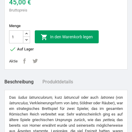
45,00 €
Bruttopreis
Menge

In den Warenkorb legen

Auf Lager
Aktie
Beschreibung
Produktdetails
Das
ludus latrunculorum
, kurz
latrunculi
oder auch
latrones
(von
latrunculus
, Verkleinerungsform von
latro
, Söldner oder Räuber), war
ein strategisches Brettspiel für zwei Spieler, das im gesamten
Römischen Reich verbreitet war. Sehr wahrscheinlich ging es auf
ältere Spiele griechischen Ursprungs zurück, wie das
petteia
, das
bereits von Homer erwähnt wurde und seinerseits möglicherweise
aus Ägypten stammte. Legionäre, die viel Freizeit hatten, waren