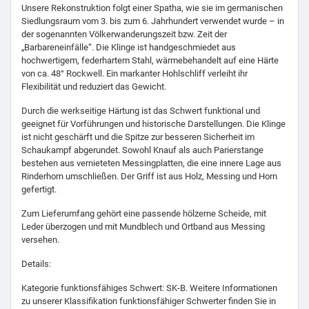
Unsere Rekonstruktion folgt einer Spatha, wie sie im germanischen
Siedlungsraum vom 3. bis zum 6. Jahrhundert verwendet wurde – in
der sogenannten Völkerwanderungszeit bzw. Zeit der
„Barbareneinfälle“. Die Klinge ist handgeschmiedet aus
hochwertigem, federhartem Stahl, wärmebehandelt auf eine Härte
von ca. 48° Rockwell. Ein markanter Hohlschliff verleiht ihr
Flexibilität und reduziert das Gewicht.
Durch die werkseitige Härtung ist das Schwert funktional und
geeignet für Vorführungen und historische Darstellungen. Die Klinge
ist nicht geschärft und die Spitze zur besseren Sicherheit im
Schaukampf abgerundet. Sowohl Knauf als auch Parierstange
bestehen aus vernieteten Messingplatten, die eine innere Lage aus
Rinderhorn umschließen. Der Griff ist aus Holz, Messing und Horn
gefertigt.
Zum Lieferumfang gehört eine passende hölzerne Scheide, mit
Leder überzogen und mit Mundblech und Ortband aus Messing
versehen.
Details:
Kategorie funktionsfähiges Schwert: SK-B. Weitere Informationen
zu unserer Klassifikation funktionsfähiger Schwerter finden Sie in