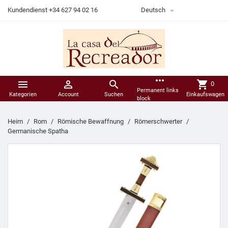

Kundendienst +34 627 94 02 16
Deutsch
more_horiz



shopping_cart
0
Permanent links
Kategorien
Account
Suchen
Einkaufswagen
block
Heim
Rom
Römische Bewaffnung
Römerschwerter
Germanische Spatha