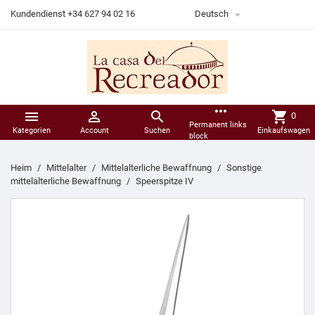

Kundendienst +34 627 94 02 16
Deutsch
more_horiz



shopping_cart
0
Permanent links
Kategorien
Account
Suchen
Einkaufswagen
block
Heim
Mittelalter
Mittelalterliche Bewaffnung
Sonstige
mittelalterliche Bewaffnung
Speerspitze IV