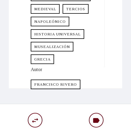
MEDIEVAL
TERCIOS
NAPOLEÓNICO
HISTORIA UNIVERSAL
MUSEALIZACIÓN
GRECIA
Autor
FRANCISCO RIVERO
swap_horiz
label