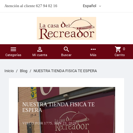

Atención al cliente 627 94 02 16
Español



more_horiz
shopping_cart
0
Categorías
Mi cuenta
Buscar
Más
Carrito
Inicio
Blog
NUESTRA TIENDA FISICA TE ESPERA
NUESTRA TIENDA FISICA TE
ESPERA
VISTO POR 1775,
JUN 23, 2026