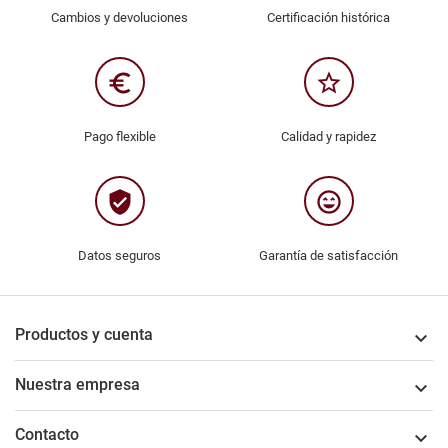
Cambios y devoluciones
Certificación histórica
euro_symbol
star_border
Pago flexible
Calidad y rapidez
verified_user
sentiment_very_satisfied
Datos seguros
Garantía de satisfacción
Productos y cuenta

Nuestra empresa

Contacto
