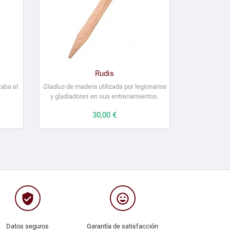
Rudis
taba el
Gladius
de madera utilizada por legionarios
y gladiadores en sus entrenamientos.
Precio
30,00 €
verified_user
sentiment_very_satisfied
Datos seguros
Garantía de satisfacción