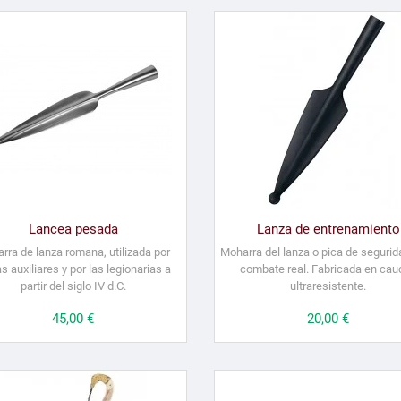
Lancea pesada
Lanza de entrenamiento
rra de lanza romana, utilizada por
Moharra del lanza o pica de segurid
s auxiliares y por las legionarias a
combate real. Fabricada en cau
partir del siglo IV d.C.
ultraresistente.
Precio
45,00 €
Precio
20,00 €