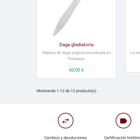
Daga gladiatoria
Réplica de daga original encontrada en
La re
Pompeya.
Precio
60,00 €
Mostrando 1-12 de 12 producto(s)
swap_horiz
label
Cambios y devoluciones
Certificación históri