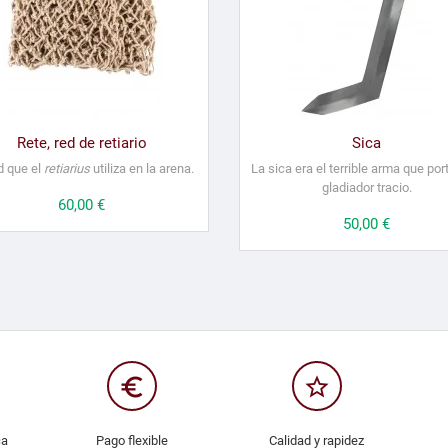
Rete, red de retiario
Sica
d que el
retiarius
utiliza en la arena.
La sica era el terrible arma que por
gladiador tracio.
Precio
60,00 €
Precio
50,00 €
euro_symbol
star_border
ca
Pago flexible
Calidad y rapidez