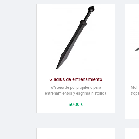
Gladius de entrenamiento
Gladius
de polipropileno para
Moha
entrenamientos y esgrima histórica.
tropa
Precio
50,00 €