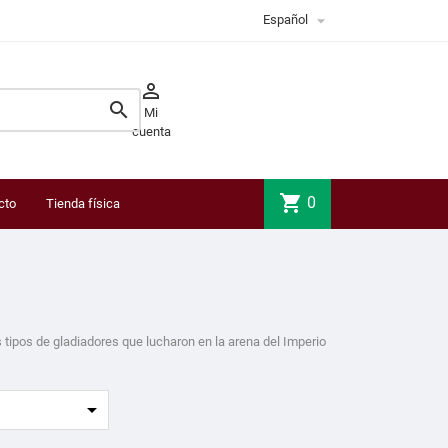

Español


Mi
cuenta
shopping_cart
0
cto
Tienda física
 tipos de gladiadores que lucharon en la arena del Imperio
