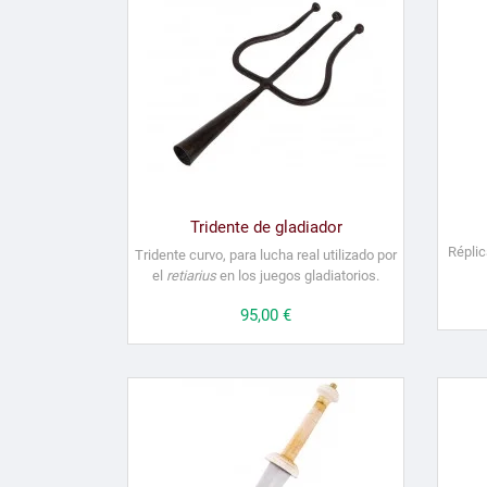
Tridente de gladiador
Réplic
Tridente curvo, para lucha real utilizado por
el
retiarius
en los juegos gladiatorios.
Precio
95,00 €