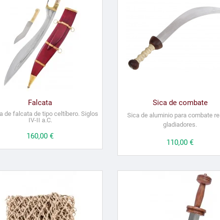
Falcata
Sica de combate
a de falcata de tipo celtíbero. Siglos
Sica de aluminio para combate re
IV-II a.C.
gladiadores.
Precio
160,00 €
Precio
110,00 €