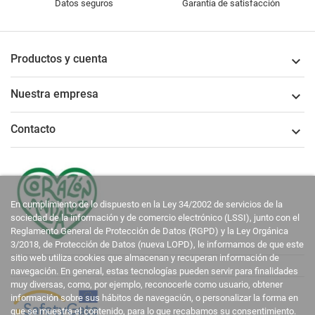
Datos seguros
Garantía de satisfacción
Productos y cuenta

Nuestra empresa

Contacto

En cumplimiento de lo dispuesto en la Ley 34/2002 de servicios de la
sociedad de la información y de comercio electrónico (LSSI), junto con el
Reglamento General de Protección de Datos (RGPD) y la Ley Orgánica
3/2018, de Protección de Datos (nueva LOPD), le informamos de que este
sitio web utiliza cookies que almacenan y recuperan información de
navegación. En general, estas tecnologías pueden servir para finalidades
muy diversas, como, por ejemplo, reconocerle como usuario, obtener
información sobre sus hábitos de navegación, o personalizar la forma en
que se muestra el contenido, para lo que recabamos su consentimiento.