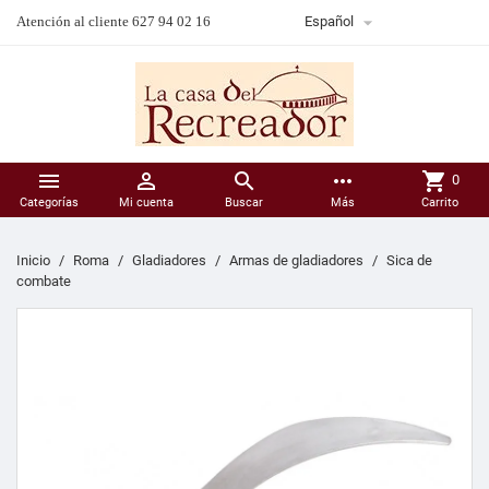

Atención al cliente 627 94 02 16
Español



more_horiz
shopping_cart
0
Categorías
Mi cuenta
Buscar
Más
Carrito
Inicio
Roma
Gladiadores
Armas de gladiadores
Sica de
combate