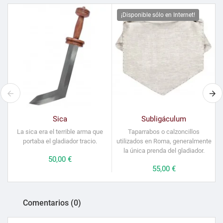
¡Disponible sólo en Internet!
Sica
Subligáculum
La sica era el terrible arma que
Taparrabos o calzoncillos
G
portaba el gladiador tracio.
utilizados en Roma, generalmente
la única prenda del gladiador.
Precio
50,00 €
Precio
55,00 €
Comentarios (0)