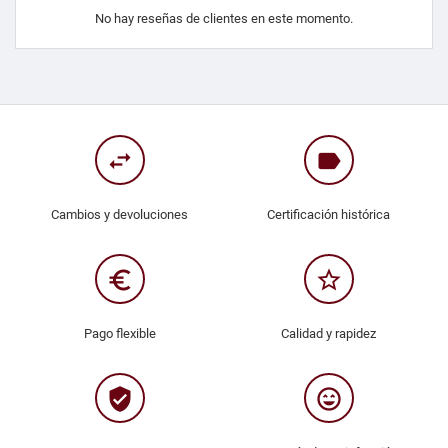
No hay reseñas de clientes en este momento.
swap_horiz
label
Cambios y devoluciones
Certificación histórica
euro_symbol
star_border
Pago flexible
Calidad y rapidez
verified_user
sentiment_very_satisfied