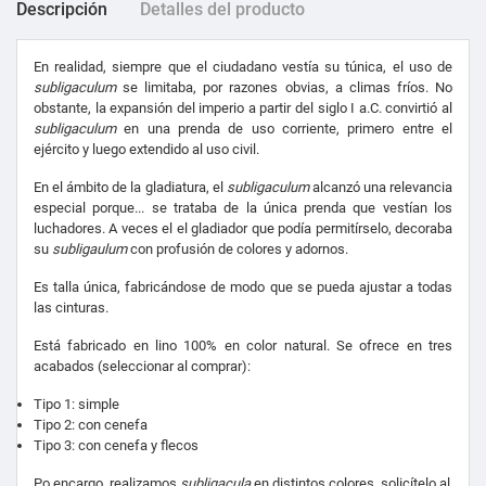
Descripción
Detalles del producto
En realidad, siempre que el ciudadano vestía su túnica, el uso de
subligaculum
se limitaba, por razones obvias, a climas fríos. No
obstante, la expansión del imperio a partir del siglo I a.C. convirtió al
subligaculum
en una prenda de uso corriente, primero entre el
ejército y luego extendido al uso civil.
En el ámbito de la gladiatura, el
subligaculum
alcanzó una relevancia
especial porque... se trataba de la única prenda que vestían los
luchadores. A veces el el gladiador que podía permitírselo, decoraba
su
subligaulum
con profusión de colores y adornos.
Es talla única, fabricándose de modo que se pueda ajustar a todas
las cinturas.
Está fabricado en lino 100% en color natural. Se ofrece en tres
acabados (seleccionar al comprar):
Tipo 1: simple
Tipo 2: con cenefa
Tipo 3: con cenefa y flecos
Po encargo, realizamos
subligacula
en distintos colores, solicítelo al