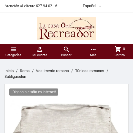

Atención al cliente 627 94 02 16
Español



more_horiz
shopping_cart
0
Categorías
Mi cuenta
Buscar
Más
Carrito
Inicio
Roma
Vestimenta romana
Túnicas romanas
Subligáculum
¡Disponible sólo en Internet!