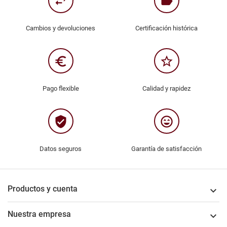
swap_horiz
label
Cambios y devoluciones
Certificación histórica
euro_symbol
star_border
Pago flexible
Calidad y rapidez
verified_user
sentiment_very_satisfied
Datos seguros
Garantía de satisfacción
Productos y cuenta

Nuestra empresa
