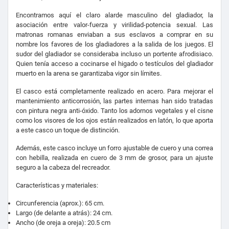
Encontramos aquí el claro alarde masculino del gladiador, la
asociación entre valor-fuerza y virilidad-potencia sexual. Las
matronas romanas enviaban a sus esclavos a comprar en su
nombre los favores de los gladiadores a la salida de los juegos. El
sudor del gladiador se consideraba incluso un portente afrodisiaco.
Quien tenía acceso a cocinarse el higado o testículos del gladiador
muerto en la arena se garantizaba vigor sin límites.
El casco está completamente realizado en acero. Para mejorar el
mantenimiento anticorrosión, las partes internas han sido tratadas
con pintura negra anti-óxido. Tanto los adornos vegetales y el cisne
como los visores de los ojos están realizados en latón, lo que aporta
a este casco un toque de distinción.
Además, este casco incluye un forro ajustable de cuero y una correa
con hebilla, realizada en cuero de 3 mm de grosor, para un ajuste
seguro a la cabeza del recreador.
Características y materiales:
Circunferencia (aprox.): 65 cm.
Largo (de delante a atrás): 24 cm.
Ancho (de oreja a oreja): 20.5 cm