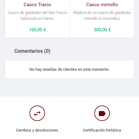
Casco Tracio
Casco mirmillo
Casco de gladiador del tipo Tracio
Réplica de un casco de gladiador
fabricado en hierro.
mirmillo (o murmillo).
Precio
160,00 €
Precio
300,00 €
Comentarios (0)
No hay reseñas de clientes en este momento.
swap_horiz
label
Cambios y devoluciones
Certificación histórica