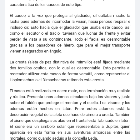
característica de los cascos de este tipo.
El casco, a la vez que protegía al gladiador, dificultaba mucho la
lucha pues además de incomodar la visión, hacía penoso respirar e
incluso oir. Esto hacía que el gladiador que usaba este casco, así
como el secutor o el tracio, tuvieran que luchar de frente y evitar
perder de vista a su contrincante. Todo el facial es desmontable
gracias a los pasadores de hierro, que para el mejor transporte
vienen asegurados en ángulo.
La cresta (aleta de pez distintiva del mirmillo) está fijada mediante
dos tornillos ocultos, con lo cual es desmontable. Esto permite al
recreador utilizar este casco de forma versátil, como representar el
Hoplomachus o el Dimachaerus retirando esta cresta.
El casco está realizado en acero mate, con terminación muy realista
y rústica. Presenta unos adornos circulares bajo los visores y justo
sobre el faldón que protege el mentón y el cuello. Los visores y los
adornos están hechos en latón. Entre estos adornos está la
decoración vegetal de la aleta que hace de cimera o cresta. Tambien
el cisne que despliega sus alas en el frontal está fabricado en latón.
El cisne era un símbolo solar que representaba a Júpiter, quién
aparecía en esta forma en sus aventuras amorosas entre las
mortales, como cuando sedujo a la doncella Leda.