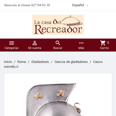

Atención al cliente 627 94 02 16
Español



more_horiz
shopping_cart
0
Categorías
Mi cuenta
Buscar
Más
Carrito
Inicio
Roma
Gladiadores
Cascos de gladiadores
Casco
mirmillo II