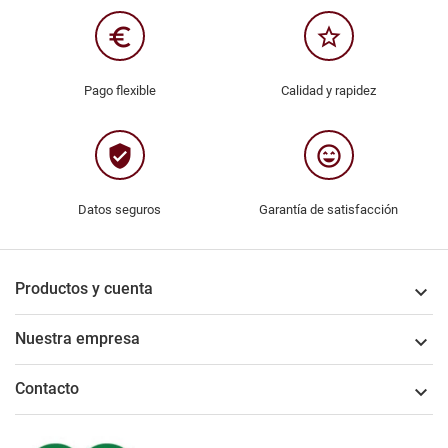
euro_symbol
star_border
Pago flexible
Calidad y rapidez
verified_user
sentiment_very_satisfied
Datos seguros
Garantía de satisfacción
Productos y cuenta

Nuestra empresa

Contacto
