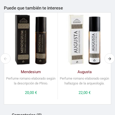
Puede que también te interese
Mendesium
Augusta
Perfume romano elaborado según
Perfume romano elaborado según
la descripción de Plinio.
hallazgos de la arqueología.
l
Precio
20,00 €
Precio
22,00 €