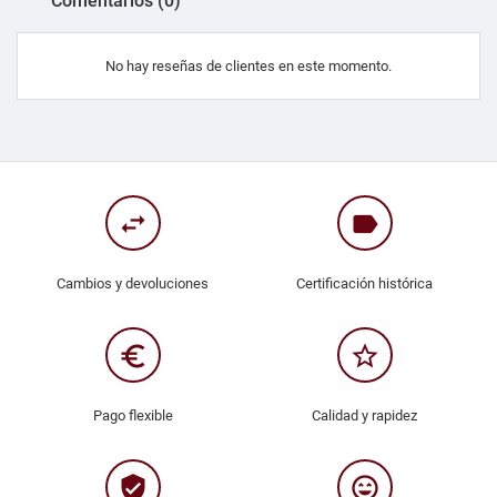
Comentarios (0)
No hay reseñas de clientes en este momento.
swap_horiz
label
Cambios y devoluciones
Certificación histórica
euro_symbol
star_border
Pago flexible
Calidad y rapidez
verified_user
sentiment_very_satisfied