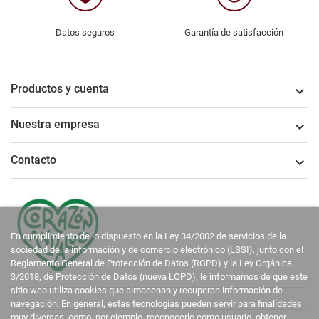
Datos seguros
Garantía de satisfacción
Productos y cuenta

Nuestra empresa

Contacto

En cumplimiento de lo dispuesto en la Ley 34/2002 de servicios de la
sociedad de la información y de comercio electrónico (LSSI), junto con el
Reglamento General de Protección de Datos (RGPD) y la Ley Orgánica
3/2018, de Protección de Datos (nueva LOPD), le informamos de que este
sitio web utiliza cookies que almacenan y recuperan información de
navegación. En general, estas tecnologías pueden servir para finalidades
muy diversas, como, por ejemplo, reconocerle como usuario, obtener