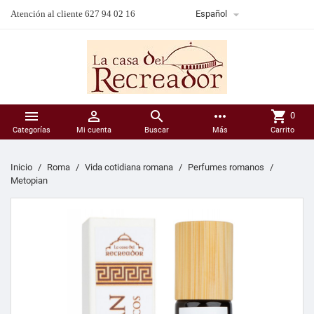

Atención al cliente 627 94 02 16
Español



more_horiz
shopping_cart
0
Categorías
Mi cuenta
Buscar
Más
Carrito
Inicio
Roma
Vida cotidiana romana
Perfumes romanos
Metopian