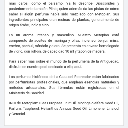
más caros, como el bálsamo. Ya lo describe Dioscórides y
posteriormente también Plinio, quien además da las pistas de cómo
saber si algún perfume había sido mezclado con Metopian. Sus
ingredientes principales eran resinas de plantas, generalmente de
origen árabe, indio y sirio.
Es un aroma intenso y masculino. Nuestro Metopian está
compuesto de aceites de moringa y oliva, incienso, benjui, mirra,
enebro, pachuli, sándalo y cidro. Se presenta en envase homologado
de vidrio, con roll-on, de capacidad 10 ml y tapón de madera.
Para saber más sobre el mundo de la perfumería de la Antigüedad,
disfrute de nuestro post dedicado a ello,
aquí
.
Los perfumes históricos de La Casa del Recreador están fabricados
por perfumistas profesionales, que emplean esencias naturales y
métodos artesanales. Sus fórmulas están registradas en el
Ministerio de Sanidad.
INCI de Metopian: Olea Europaea Fruit Oil, Moringa oleifera Seed Oil,
Parfum, Tcopherol, Helianthus Annuus Seed Oil, Limonene, Linalool
y Geraniol.