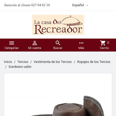

Atención al cliente 627 94 02 16
Español



more_horiz
shopping_cart
0
Categorías
Mi cuenta
Buscar
Más
Carrito
Inicio
Tercios
Vestimenta de los Tercios
Ropajes de los Tercios
Sombrero valón