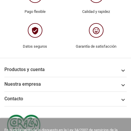
Pago flexible
Calidad y rapidez
verified_user
sentiment_very_satisfied
Datos seguros
Garantía de satisfacción
Productos y cuenta

Nuestra empresa

Contacto

En cumplimiento de lo dispuesto en la Ley 34/2002 de servicios de la