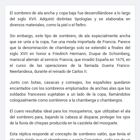
El sombrero de ala ancha y copa baja fue desarrollándose a lo largo
del siglo XVII. Adquirió distintas tipologías y se elaboraba en
diversos materiales, como la piel o el fieltro.
Sin embargo, este tipo de sombrero, de ala especialmente ancha
que se unía a la copa, fue una moda importada de Francia. Parece
que la denominación de chambergo solo se extendió a finales del
siglo XVII en honor a Friedrich Hermann, Duque de Schomberg,
mariscal alemán al servicio Francia, que invadió España en 1675, en
el curso de las operaciones de la llamada Guerra Franco-
Neerlandesa, durante el reinado de Carlos II.
Junto con botas, casacas y correajes, los españoles quedaron
encantados con los sombreros emplumados de anchas alas que los
soldados franceses sujetaban a un lado de la copa, llamándolos
coloquialmente como sombreros a la chamberga o chambergos.
El cuero resultaba ideal para los mosqueteros, que utilizaban el ala
del sombrero para, bajando la cabeza al disparar, proteger los ojos
de la lluvia de chispas producida en la cazoleta del mosquete.
Esta réplica responde al concepto de sombrero valón, que tenía el
ala más rígida que el chambergo y, según Cervantes, solía ser de un