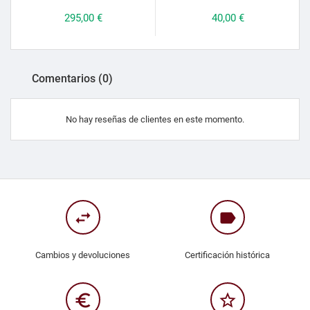
Precio
295,00 €
Precio
40,00 €
Comentarios (0)
No hay reseñas de clientes en este momento.
swap_horiz
label
Cambios y devoluciones
Certificación histórica
euro_symbol
star_border