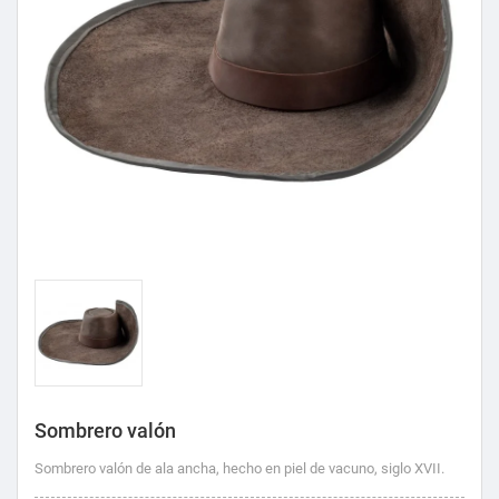
Sombrero valón
Sombrero valón de ala ancha, hecho en piel de vacuno, siglo XVII.