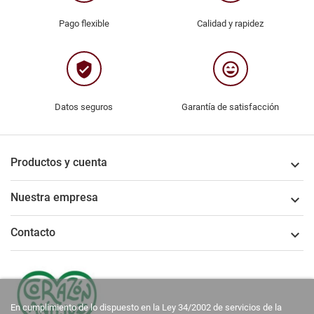
Pago flexible
Calidad y rapidez
verified_user
sentiment_very_satisfied
Datos seguros
Garantía de satisfacción
Productos y cuenta

Nuestra empresa

Contacto

En cumplimiento de lo dispuesto en la Ley 34/2002 de servicios de la