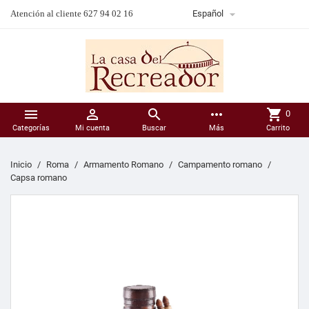

Atención al cliente 627 94 02 16
Español



more_horiz
shopping_cart
0
Categorías
Mi cuenta
Buscar
Más
Carrito
Inicio
Roma
Armamento Romano
Campamento romano
Capsa romano