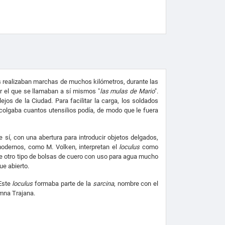
os realizaban marchas de muchos kilómetros, durante las
r el que se llamaban a sí mismos "
las mulas de Mario
".
os de la Ciudad. Para facilitar la carga, los soldados
 colgaba cuantos utensilios podía, de modo que le fuera
 sí, con una abertura para introducir objetos delgados,
modernos, como M. Volken, interpretan el
loculus
como
de otro tipo de bolsas de cuero con uso para agua mucho
ue abierto.
 Este
loculus
formaba parte de la
sarcina
, nombre con el
mna Trajana.