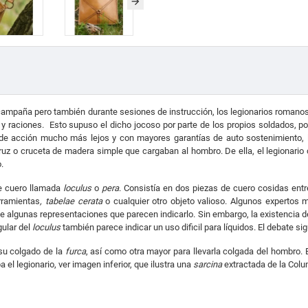
e campaña pero también durante sesiones de instrucción, los legionarios roman
 raciones. Esto supuso el dicho jocoso por parte de los propios soldados, po
 de acción mucho más lejos y con mayores garantías de auto sostenimiento, lej
ruz o cruceta de madera simple que cargaban al hombro. De ella, el legionario
.
de cuero llamada
loculus
o
pera
. Consistía en dos piezas de cuero cosidas entre
rramientas
, tabelae cerata
o cualquier otro objeto valioso. Algunos expertos 
de algunas representaciones que parecen indicarlo. Sin embargo, la existencia 
gular del
loculus
también parece indicar un uso dificil para líquidos. El debate sig
 su colgado de la
furca
, así como otra mayor para llevarla colgada del hombro.
el legionario, ver imagen inferior, que ilustra una
sarcina
extractada de la Colu