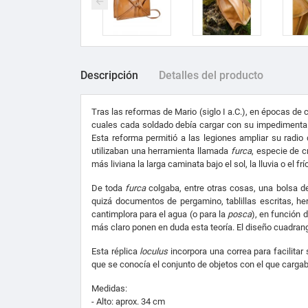
Descripción
Detalles del producto
Tras las reformas de Mario (siglo I a.C.), en épocas d
cuales cada soldado debía cargar con su impedimenta y
Esta reforma permitió a las legiones ampliar su radio
utilizaban una herramienta llamada
furca
, especie de c
más liviana la larga caminata bajo el sol, la lluvia o el frío
De toda
furca
colgaba, entre otras cosas, una bolsa 
quizá documentos de pergamino, tablillas escritas, he
cantimplora para el agua (o para la
posca
), en función 
más claro ponen en duda esta teoría. El diseño cuadran
Esta réplica
loculus
incorpora una correa para facilitar
que se conocía el conjunto de objetos con el que cargaba 
Medidas:
- Alto: aprox. 34 cm