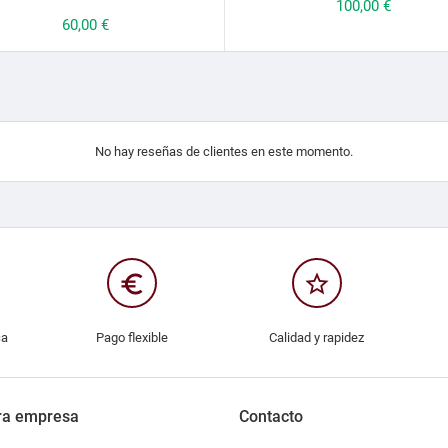
Precio
100,00 €
Precio
60,00 €
No hay reseñas de clientes en este momento.
euro_symbol
star_border
ca
Pago flexible
Calidad y rapidez
ra empresa
Contacto