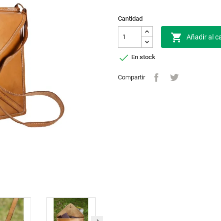
Cantidad

Añadir al ca

En stock
Compartir