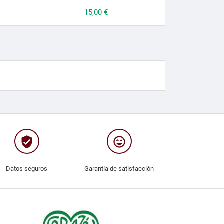
Precio
15,00 €
verified_user
sentiment_very_satisfied
Datos seguros
Garantía de satisfacción