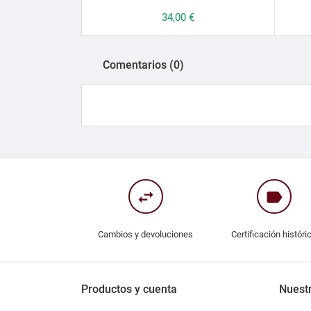
Precio
34,00 €
Comentarios (0)
swap_horiz
label
Cambios y devoluciones
Certificación históri
Productos y cuenta
Nuest