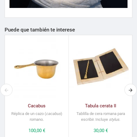
Puede que también te interese
Cacabus
Tabula cerata II
Réplica de un cazo (
cacabus
)
Tablilla de cera romana para
romano.
escribir. Incluye
stylus
.
Precio
100,00 €
Precio
30,00 €