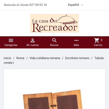

Atención al cliente 627 94 02 16
Español



more_horiz
shopping_cart
0
Categorías
Mi cuenta
Buscar
Más
Carrito
Inicio
Roma
Vida cotidiana romana
Escritorio romano
Tabula
cerata I