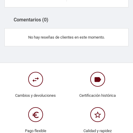
Comentarios (0)
No hay reseñas de clientes en este momento.
swap_horiz
label
Cambios y devoluciones
Certificación histórica
euro_symbol
star_border
Pago flexible
Calidad y rapidez