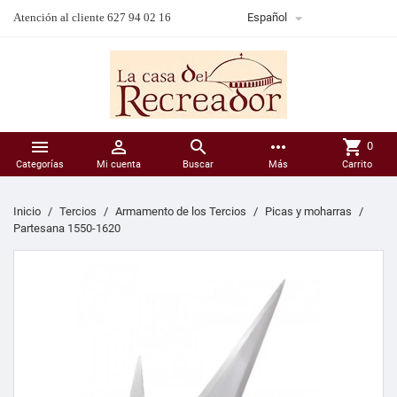

Atención al cliente 627 94 02 16
Español



more_horiz
shopping_cart
0
Categorías
Mi cuenta
Buscar
Más
Carrito
Inicio
Tercios
Armamento de los Tercios
Picas y moharras
Partesana 1550-1620