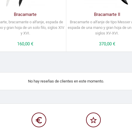
Bracamarte
Bracamarte II
rte, bracamante o alfanje, espada de
Bracamarte o alfanje de tipo Messer
 y gran hoja de un solo filo, siglos XIV
espada de una mano y gran hoja de un s
y XVI.
siglos XV-XVI.
Precio
160,00 €
Precio
370,00 €
No hay reseñas de clientes en este momento.
euro_symbol
star_border