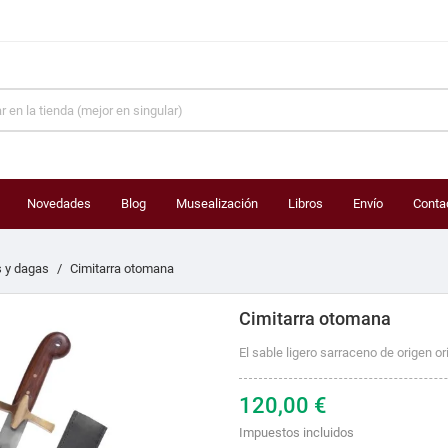
Novedades
Blog
Musealización
Libros
Envío
Conta
 y dagas
Cimitarra otomana
Cimitarra otomana
El sable ligero sarraceno de origen ori
120,00 €
Impuestos incluidos