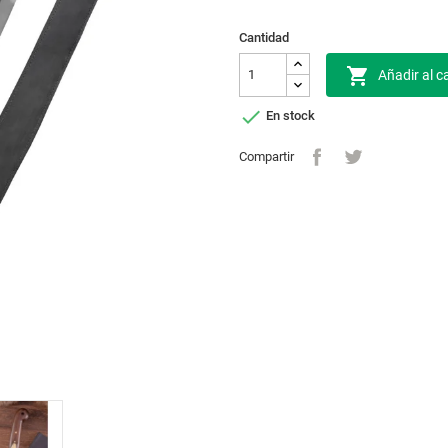
Cantidad

Añadir al ca

En stock
Compartir