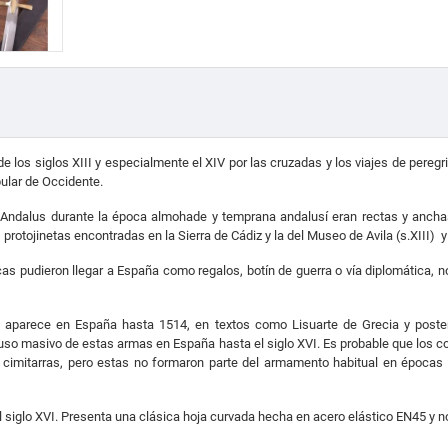
os siglos XIII y especialmente el XIV por las cruzadas y los viajes de pereg
ular de Occidente.
Andalus durante la época almohade y temprana andalusí eran rectas y ancha
protojinetas encontradas en la Sierra de Cádiz y la del Museo de Avila (s.XIII) y e
pudieron llegar a España como regalos, botín de guerra o vía diplomática, n
 no aparece en España hasta 1514, en textos como Lisuarte de Grecia y poste
so masivo de estas armas en España hasta el siglo XVI. Es probable que los c
cimitarras, pero estas no formaron parte del armamento habitual en épocas an
 siglo XVI. P
resenta una clásica hoja curvada hecha en acero elástico EN45
y n