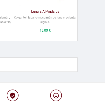
Lunula Al-Andalus
 alemán,
Colgante hispano-musulmán de luna creciente,
olo filo,
siglo X.
Precio
15,00 €
verified_user
sentiment_very_satisfied