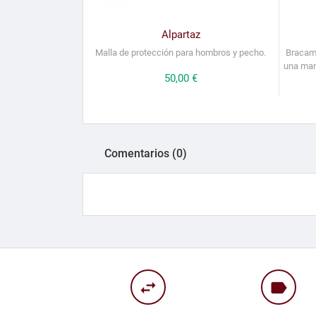
Alpartaz
Malla de protección para hombros y pecho.
Bracama
una mano
Precio
50,00 €
Comentarios (0)
swap_horiz
label