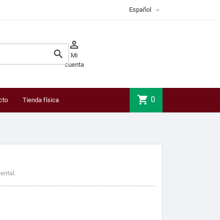

Español


Mi
cuenta
shopping_cart
0
cto
Tienda física
ental.