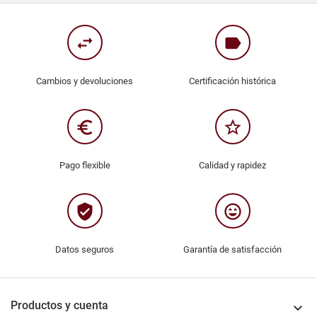
swap_horiz
label
Cambios y devoluciones
Certificación histórica
euro_symbol
star_border
Pago flexible
Calidad y rapidez
verified_user
sentiment_very_satisfied
Datos seguros
Garantía de satisfacción
Productos y cuenta
