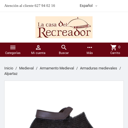

Atención al cliente 627 94 02 16
Español



more_horiz
shopping_cart
0
Categorías
Mi cuenta
Buscar
Más
Carrito
Inicio
Medieval
Armamento Medieval
Armaduras medievales
Alpartaz