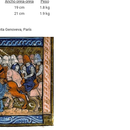
Ancho oreja-oreja
Peso
19 cm
1.8 kg
21 cm
1.9 kg
anta Genoveva, París