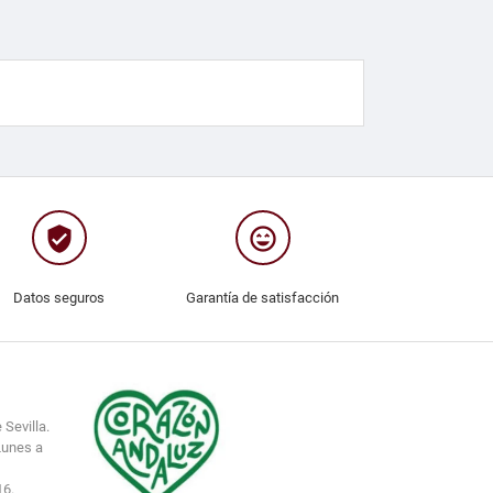
verified_user
sentiment_very_satisfied
Datos seguros
Garantía de satisfacción
 Sevilla.
Lunes a
16.