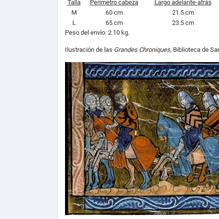
Talla
Perímetro cabeza
Largo adelante-atrás
M
60 cm
21.5 cm
L
65 cm
23.5 cm
Peso del envío: 2.10 kg
.
Ilustración de las
Grandes Chroniques
, Biblioteca de S