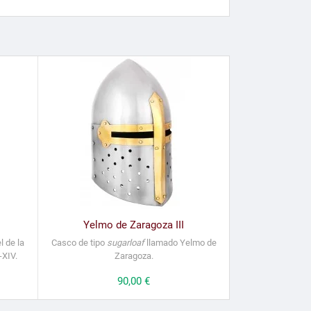
Yelmo de Zaragoza III
l de la
Casco de tipo
sugarloaf
llamado Yelmo de
-XIV.
Zaragoza.
Precio
90,00 €