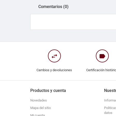
Comentarios (0)
swap_horiz
label
Cambios y devoluciones
Certificación históri
Productos y cuenta
Nuest
Novedades
Informa
Mapa del sitio
Politica
datos
Mi cuenta