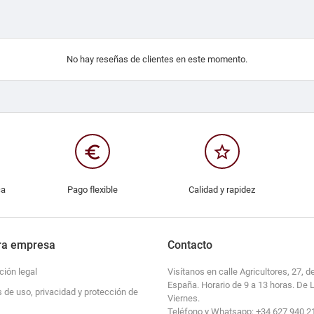
No hay reseñas de clientes en este momento.
euro_symbol
star_border
ca
Pago flexible
Calidad y rapidez
ra empresa
Contacto
ción legal
Visítanos en calle Agricultores, 27, de
España. Horario de 9 a 13 horas. De 
s de uso, privacidad y protección de
Viernes.
Teléfono y Whatsapp: +34 627 940 2