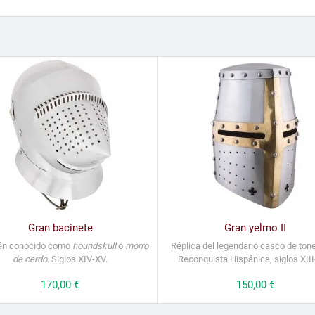
Gran bacinete
Gran yelmo II
én conocido como
houndskull
o
morro
Réplica del legendario casco de tone
de cerdo
. Siglos XIV-XV.
Reconquista Hispánica, siglos XIII
Precio
170,00 €
Precio
150,00 €