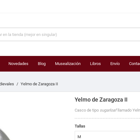
Novedades
Blog
Musealización
Libros
Envío
Conta
ievales
Yelmo de Zaragoza II
Yelmo de Zaragoza II
Casco de tipo
sugarloaf
llamado Yel
Tallas