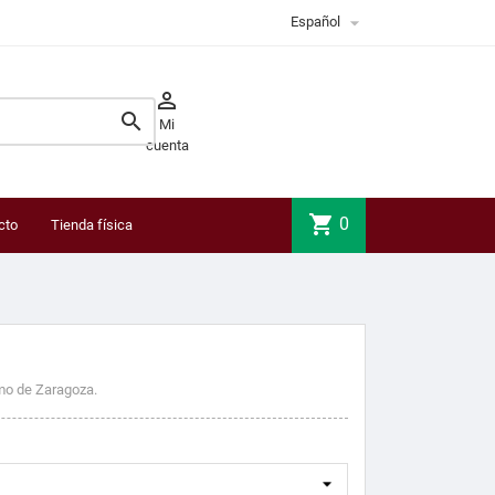

Español


Mi
cuenta
shopping_cart
0
cto
Tienda física
mo de Zaragoza.