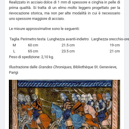
Realizzato in acciaio dolce di 1 mm di spessore e cinghia in pelle di
prima qualità. Si tratta di un elmo molto leggero progettato per la
rievocazione storica, ma non per alte modalità in cui è necessario
uno spessore maggiore di acciaio.
Le misure approssimative sono le seguenti:
Taglia
Perimetro testa
Lunghezza avanti-indietro
Larghezza orecchio-or
M
60 cm
21.5 cm
19 cm
L
65 cm
23.5 cm
21 cm
Peso di spedizione: 2,10 kg.
Illustrazione dalle
Grandes Chroniques
, Bibliothèque St. Genevieve,
Parigi