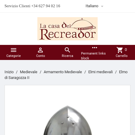

Servizio Clienti +34 627 94 02 16
Italiano
more_horiz



shopping_cart
0
Permanent links
Categorie
Conto
Ricerca
Carrello
block
Inizio
Medievale
Armamento Medievale
Elmi medievali
Elmo
di Saragozza II