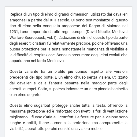
Replica di un tipo di elmo di grandi dimensioni utilizzato dai cavalieri
aragonesi a partire dal XIII secolo. Ci sono testimonianze di questo
tipo di elmo nella conquista aragonese del Regno di Maiorca nel
1231, forse importato da altri regni europei (David Nicolle, Medieval
Warfare Sourcebook, vol. I). L'adozione di elmi di questo tipo da parte
degli eserciti cristiani fu relativamente precoce, poiché offrivano una
buona protezione per la testa nonostante la mancanza di visibilità e
la difficoltà di respirazione. Sono un precursore degli elmi evoluti che
appariranno nel tardo Medioevo.
Questa variante ha un profilo più conico rispetto alle versioni
precedenti del tipo botte. È un elmo chiuso senza visiera, utilizzato
dai cavalieri e dalla fanteria pesante nella maggior parte degli
eserciti europei. Sotto, si poteva indossare un altro piccolo bacinetto
o un elmo segreto.
Questo elmo sugarloaf protegge anche tutta la testa, offrendo la
massima protezione ed è rinforzato con rivetti. I fori di ventilazione
migliorano il flusso d'aria e il comfort. Le fessure per la visione sono
lunghe e sottili, il che aumenta la protezione ma compromette la
visibilità, soprattutto perché non c'è una visiera mobile.