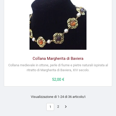
Collana Margherita di Baviera
Collana medievale in ottone, perle di fiume e pietre naturali ispirata al
ritratto di Margherita di Baviera, XIV secolo.
Prezzo
52,00 €
Visualizzazione di 1-24 di 36 articolo/i

2
1