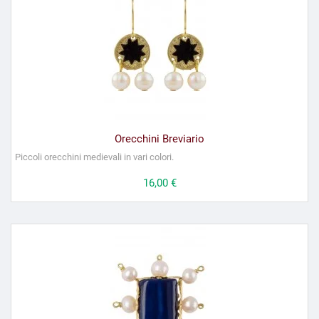
Orecchini Breviario
Piccoli orecchini medievali in vari colori.
Prezzo
16,00 €