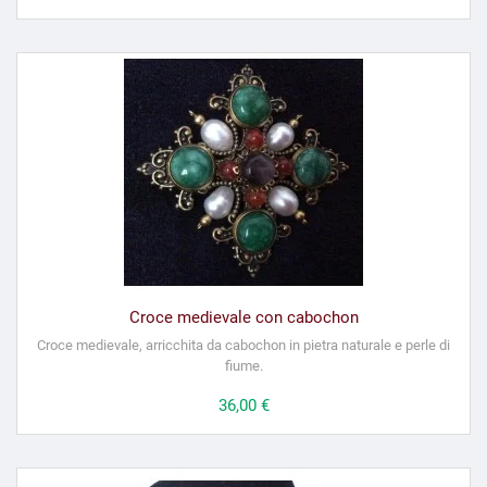
Croce medievale con cabochon
Croce medievale, arricchita da cabochon in pietra naturale e perle di
fiume.
Prezzo
36,00 €