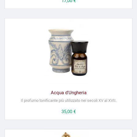
Prezzo
17,00 €
Acqua d'Ungheria
Il profumo tonificante più utilizzato nei secoli XV al XVII.
Prezzo
35,00 €