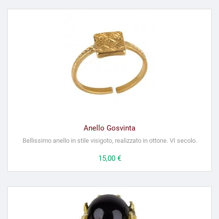
Anello Gosvinta
Bellissimo anello in stile visigoto, realizzato in ottone. VI secolo.
Prezzo
15,00 €