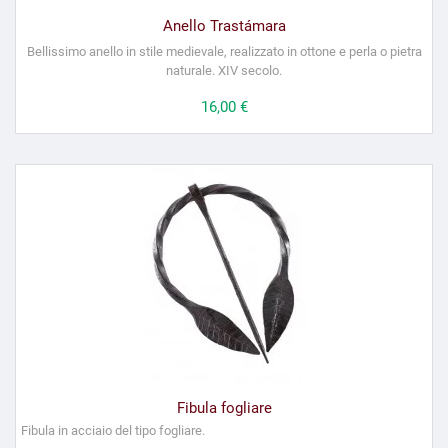
Anello Trastámara
Bellissimo anello in stile medievale, realizzato in ottone e perla o pietra
naturale. XIV secolo.
Prezzo
16,00 €
Fibula fogliare
Fibula in acciaio del tipo fogliare.