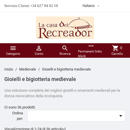

Servizio Clienti +34 627 94 02 16
Italiano
more_horiz



shopping_cart
0
Permanent links
Categorie
Conto
Ricerca
Carrello
block
Inizio
Medievale
Gioielli e bigiotteria medievale
Gioielli e bigiotteria medievale
Una selezione completa dei migliori gioielli e ornamenti medievali per la
donna rievocatrice della riconquista.
Ci sono 36 prodotti.
Ordina

per:
Visualizzazione di 1-24 di 36 articolo/i