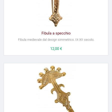
Fibula a specchio
Fibula medievale dal design simmetrico. IX-XII secolo.
Prezzo
12,00 €