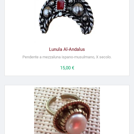
Lunula Al-Andalus
Pendente a mezzaluna ispano-musulmano, X secolo.
Prezzo
15,00 €