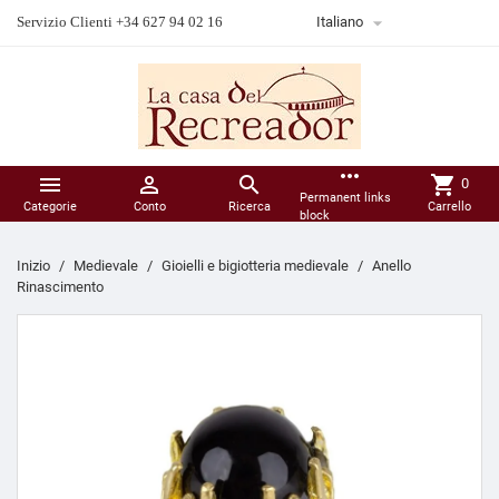

Servizio Clienti +34 627 94 02 16
Italiano
more_horiz



shopping_cart
0
Permanent links
Categorie
Conto
Ricerca
Carrello
block
Inizio
Medievale
Gioielli e bigiotteria medievale
Anello
Rinascimento