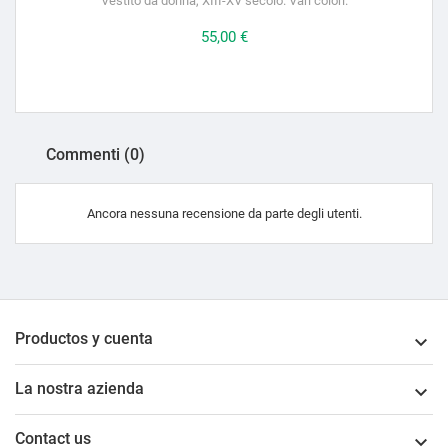
Vestito da donna, XIII-XV secolo. Vari colori.
Prezzo
55,00 €
Commenti (0)
Ancora nessuna recensione da parte degli utenti.
Productos y cuenta

La nostra azienda

Contact us
