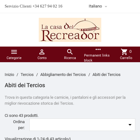

Servizio Clienti +34 627 94 02 16
Italiano
more_horiz



shopping_cart
0
Permanent links
Categorie
Conto
Ricerca
Carrello
block
Inizio
Tercios
Abbigliamento dei Tercios
Abiti dei Tercios
Abiti dei Tercios
Trova in questa categoria le camicie, i pantaloni e gli accessori per la
miglior rievocazione storica dei Tercios.
Ci sono 43 prodotti.
Ordina

per:
Visualizzazione di 1-24 di 43 articolo/i