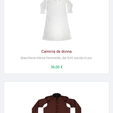
Camicia da donna
Biancheria intima femminile, dal XVII secolo in poi.
Prezzo
36,00 €