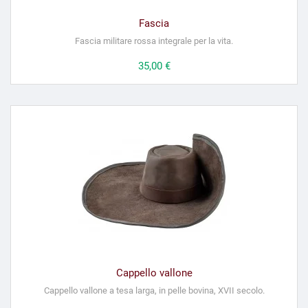
Fascia
Fascia militare rossa integrale per la vita.
Prezzo
35,00 €
Cappello vallone
Cappello vallone a tesa larga, in pelle bovina, XVII secolo.