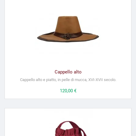
Cappello alto
Cappello alto e piatto, in pelle di mucca, XVI-XVII secolo.
Prezzo
120,00 €