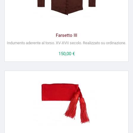
Farsetto III
Indumento aderente al torso. XV-XVII secolo. Realizzato su ordinazione.
Prezzo
150,00 €