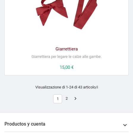
Giarrettiera
Giarrettiera per legare le calze alle gambe.
Prezzo
15,00 €
Visualizzazione di 1-24 di 43 articolo/i

2
1
Productos y cuenta
