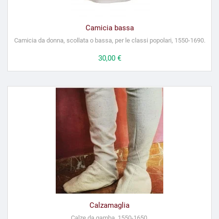
Camicia bassa
Camicia da donna, scollata o bassa, per le classi popolari, 1550-1690.
Prezzo
30,00 €
Calzamaglia
Calze da gamba, 1550-1650.