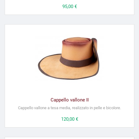
Prezzo
95,00 €
Cappello vallone II
Cappello vallone a tesa media, realizzato in pelle e bicolore.
Prezzo
120,00 €