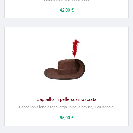
Prezzo
42,00 €
Cappello in pelle scamosciata
Cappello vallone a tesa larga, in pelle bovina, XVII secolo.
Prezzo
85,00 €