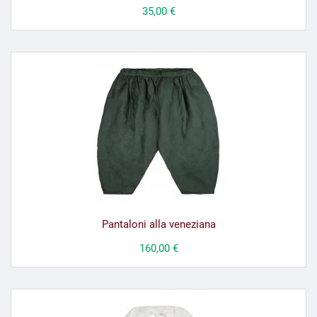
Prezzo
35,00 €
Pantaloni alla veneziana
Prezzo
160,00 €