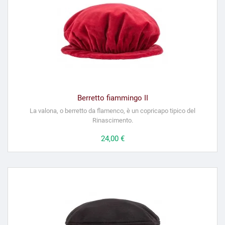
Berretto fiammingo II
La valona, ​​o berretto da flamenco, è un copricapo tipico del
Rinascimento.
Prezzo
24,00 €