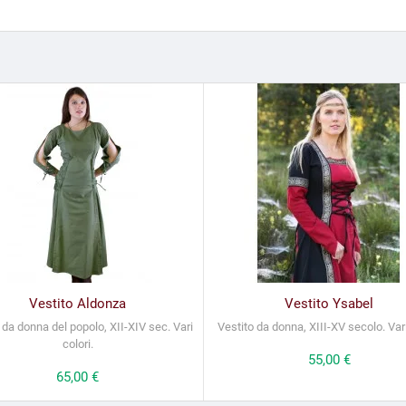
Vestito Aldonza
Vestito Ysabel
 da donna del popolo, XII-XIV sec. Vari
Vestito da donna, XIII-XV secolo. Vari
colori.
Prezzo
55,00 €
Prezzo
65,00 €