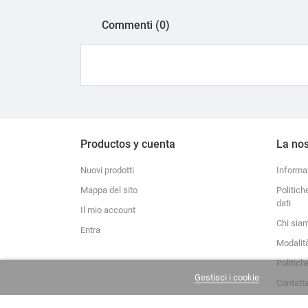
Commenti (0)
Productos y cuenta
La nos
Nuovi prodotti
Informa
Mappa del sito
Politich
dati
Il mio account
Chi sia
Entra
Modalit
Politich
Gestisci i cookie
Contatt