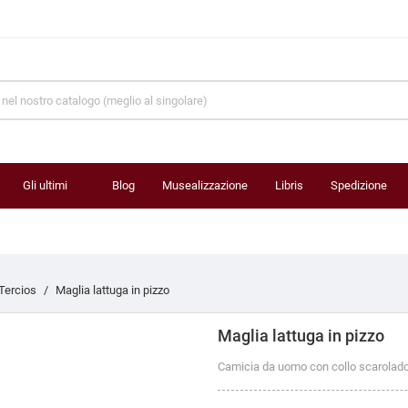
Gli ultimi
Blog
Musealizzazione
Libris
Spedizione
prodotti
 Tercios
Maglia lattuga in pizzo
Maglia lattuga in pizzo
Camicia da uomo con collo scarolado