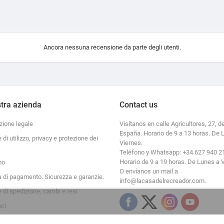
Ancora nessuna recensione da parte degli utenti.
tra azienda
Contact us
zione legale
Visítanos en calle Agricultores, 27, de
España. Horario de 9 a 13 horas. De 
e di utilizzo, privacy e protezione dei
Viernes.
Teléfono y Whatsapp: +34 627 940 2
Horario de 9 a 19 horas. De Lunes a 
mo
O envíanos un mail a
à di pagamento. Sicurezza e garanzie.
info@lacasadelrecreador.com.
e di spedizione, cambi e resi
aci