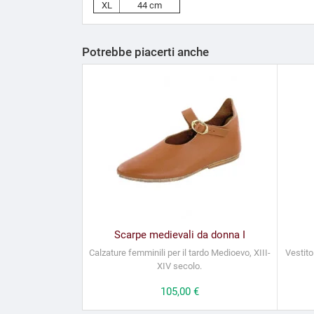
XL
44 cm
Potrebbe piacerti anche
Scarpe medievali da donna I
Calzature femminili per il tardo Medioevo, XIII-
Vestito
XIV secolo.
Prezzo
105,00 €