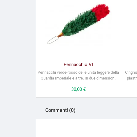
Pennacchio VI
Pennacchi verde-rosso delle unità leggere della
Cinghia
Guardia Imperiale e altre. In due dimensioni.
piast
Prezzo
30,00 €
Commenti (0)