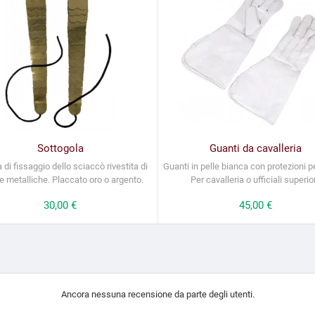
Sottogola
Guanti da cavalleria
 di fissaggio dello sciaccò rivestita di
Guanti in pelle bianca con protezioni per
re metalliche. Placcato oro o argento.
Per cavalleria o ufficiali superior
Prezzo
30,00 €
Prezzo
45,00 €
Ancora nessuna recensione da parte degli utenti.