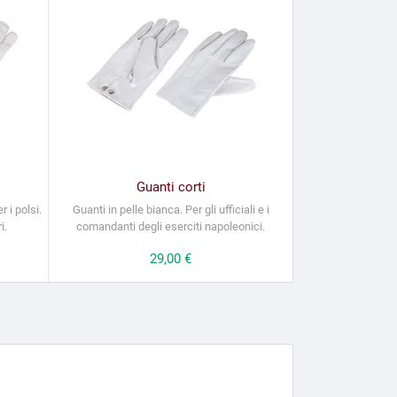
Guanti corti
 i polsi.
Guanti in pelle bianca. Per gli ufficiali e i
i.
comandanti degli eserciti napoleonici.
Prezzo
29,00 €