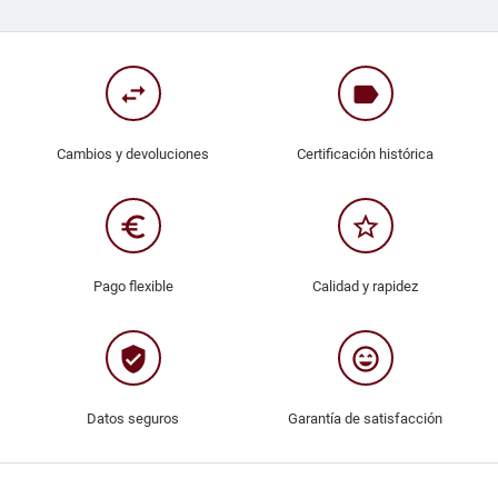
swap_horiz
label
Cambios y devoluciones
Certificación histórica
euro_symbol
star_border
Pago flexible
Calidad y rapidez
verified_user
sentiment_very_satisfied
Datos seguros
Garantía de satisfacción