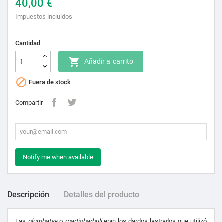
40,00 €
Impuestos incluidos
Cantidad

Añadir al carrito

Fuera de stock
Compartir
Notify me when available
Descripción
Detalles del producto
Las
plumbatae
o
martiobarbuli
eran los dardos lastrados que utilizó