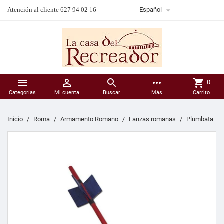

Atención al cliente 627 94 02 16
Español



more_horiz
shopping_cart
0
Categorías
Mi cuenta
Buscar
Más
Carrito
Inicio
Roma
Armamento Romano
Lanzas romanas
Plumbata