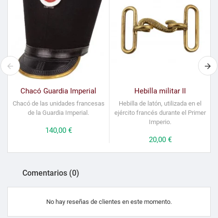
Chacó Guardia Imperial
Hebilla militar II
Chacó de las unidades francesas
Hebilla de latón, utilizada en el
de la Guardia Imperial.
ejército francés durante el Primer
Imperio.
Precio
140,00 €
Precio
20,00 €
Comentarios (0)
No hay reseñas de clientes en este momento.