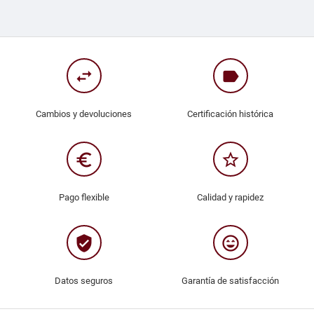
swap_horiz
label
Cambios y devoluciones
Certificación histórica
euro_symbol
star_border
Pago flexible
Calidad y rapidez
verified_user
sentiment_very_satisfied
Datos seguros
Garantía de satisfacción