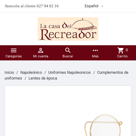

Atención al cliente 627 94 02 16
Español



more_horiz
shopping_cart
0
Categorías
Mi cuenta
Buscar
Más
Carrito
Inicio
Napoleónico
Uniformes Napoleonicos
Complementos de
uniformes
Lentes de época