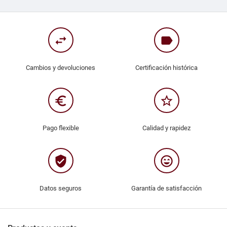
swap_horiz
label
Cambios y devoluciones
Certificación histórica
euro_symbol
star_border
Pago flexible
Calidad y rapidez
verified_user
sentiment_very_satisfied
Datos seguros
Garantía de satisfacción