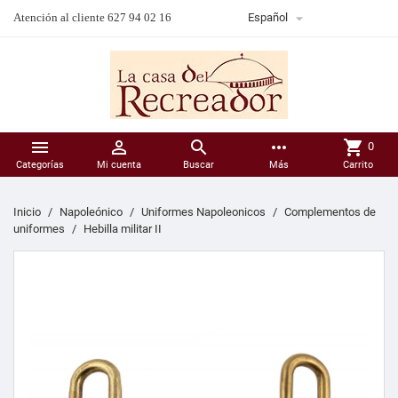

Atención al cliente 627 94 02 16
Español



more_horiz
shopping_cart
0
Categorías
Mi cuenta
Buscar
Más
Carrito
Inicio
Napoleónico
Uniformes Napoleonicos
Complementos de
uniformes
Hebilla militar II