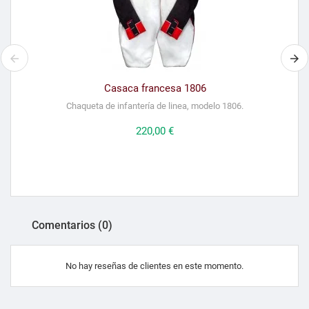
Casaca francesa 1806
Chaqueta de infantería de linea, modelo 1806.
P
Precio
220,00 €
Comentarios (0)
No hay reseñas de clientes en este momento.